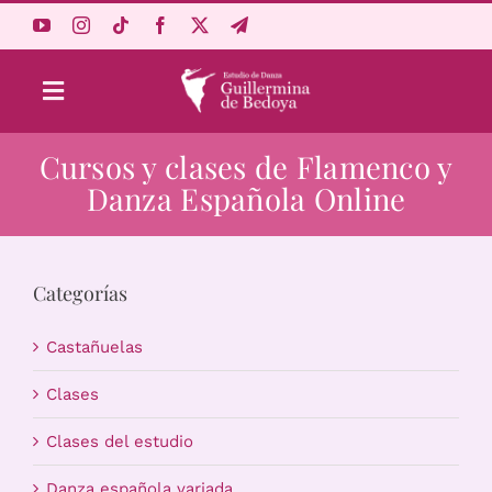
Saltar
al
contenido
Toggle
Navigation
Cursos y clases de Flamenco y
Aprende Online
Danza Española Online
Estudio
Categorías
Origen
Castañuelas
Acceso Alumnos
Clases
Clases del estudio
Carrito
Danza española variada