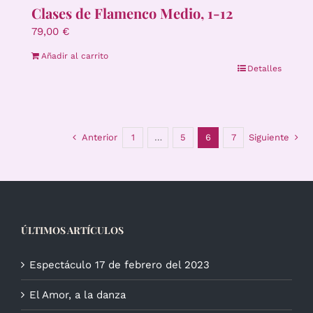
Clases de Flamenco Medio, 1-12
79,00
€
Añadir al carrito
Detalles
Anterior
1
…
5
6
7
Siguiente
ÚLTIMOS ARTÍCULOS
Espectáculo 17 de febrero del 2023
El Amor, a la danza