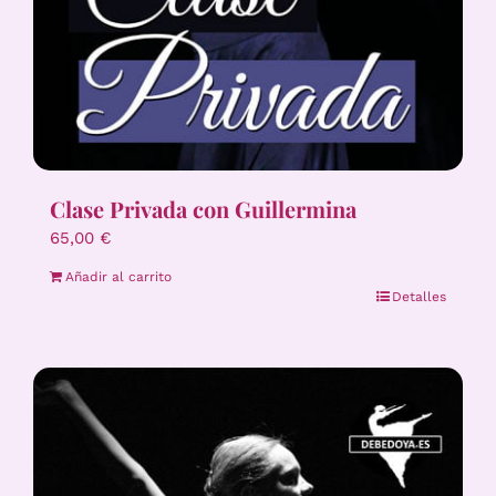
Clase Privada con Guillermina
65,00
€
Añadir al carrito
Detalles