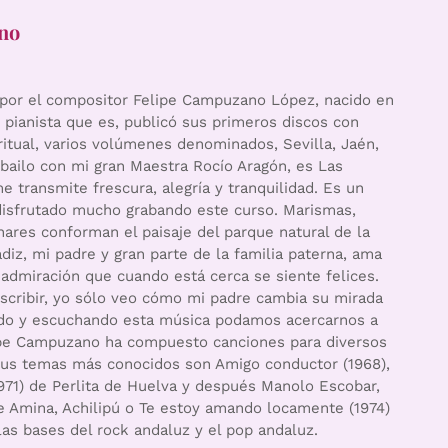
ano
por el compositor Felipe Campuzano López, nacido en
pianista que es, publicó sus primeros discos con
ritual, varios volúmenes denominados, Sevilla, Jaén,
bailo con mi gran Maestra Rocío Aragón, es Las
 transmite frescura, alegría y tranquilidad. Es un
e disfrutado mucho grabando este curso. Marismas,
inares conforman el paisaje del parque natural de la
diz, mi padre y gran parte de la familia paterna, ama
a admiración que cuando está cerca se siente felices.
scribir, yo sólo veo cómo mi padre cambia su mirada
ando y escuchando esta música podamos acercarnos a
lipe Campuzano ha compuesto canciones para diversos
 sus temas más conocidos son Amigo conductor (1968),
(1971) de Perlita de Huelva y después Manolo Escobar,
 de Amina, Achilipú o Te estoy amando locamente (1974)
as bases del rock andaluz y el pop andaluz.