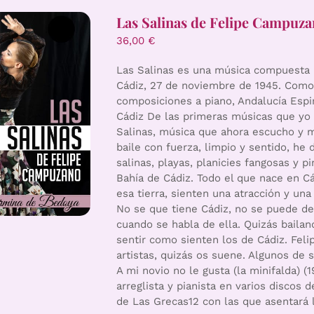
Las Salinas de Felipe Campuz
36,00
€
Las Salinas es una música compuesta 
Cádiz, 27 de noviembre de 1945. Como 
composiciones a piano, Andalucía Espi
Cádiz De las primeras músicas que yo 
Salinas, música que ahora escucho y me
baile con fuerza, limpio y sentido, h
salinas, playas, planicies fangosas y p
Bahía de Cádiz. Todo el que nace en Cá
esa tierra, sienten una atracción y un
No se que tiene Cádiz, no se puede de
cuando se habla de ella. Quizás bail
sentir como sienten los de Cádiz. Fe
artistas, quizás os suene. Algunos de
A mi novio no le gusta (la minifalda) 
arreglista y pianista en varios discos
de Las Grecas12 con las que asentará l