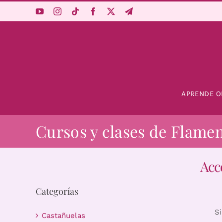
Saltar
al
contenido
APRENDE O
Cursos y clases de Flame
Acc
Categorías
S
Castañuelas