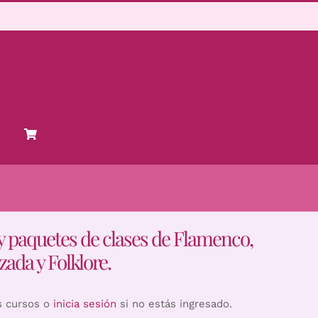
y paquetes de clases de Flamenco,
zada y Folklore.
s cursos o
inicia sesión
si no estás ingresado.