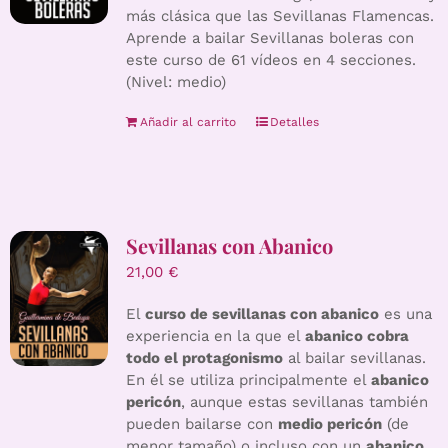
más clásica que las Sevillanas Flamencas.
Aprende a bailar Sevillanas boleras con
este curso de 61 vídeos en 4 secciones.
(Nivel: medio)
Añadir al carrito
Detalles
Sevillanas con Abanico
21,00
€
El
curso de sevillanas con abanico
es una
experiencia en la que el
abanico cobra
todo el protagonismo
al bailar sevillanas.
En él se utiliza principalmente el
abanico
pericón
, aunque estas sevillanas también
pueden bailarse con
medio pericón
(de
menor tamaño) o incluso con un
abanico