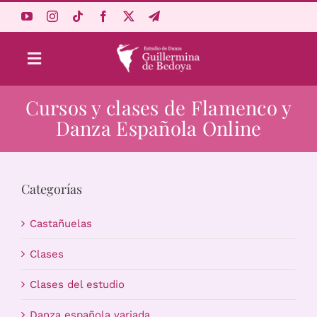
Saltar
al
contenido
Toggle
Navigation
Cursos y clases de Flamenco y
Aprende Online
Danza Española Online
Estudio
Categorías
Origen
Castañuelas
Acceso Alumnos
Clases
Clases del estudio
Carrito
Danza española variada