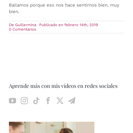
Bailamos porque eso nos hace sentirnos bien, muy
bien.
De
Guillermina
Publicado en febrero 14th, 2019
on
0 Comentarios
Festival
Solidario
15
y
16
de
Febrero
de
2019
Aprende más con mis vídeos en redes sociales