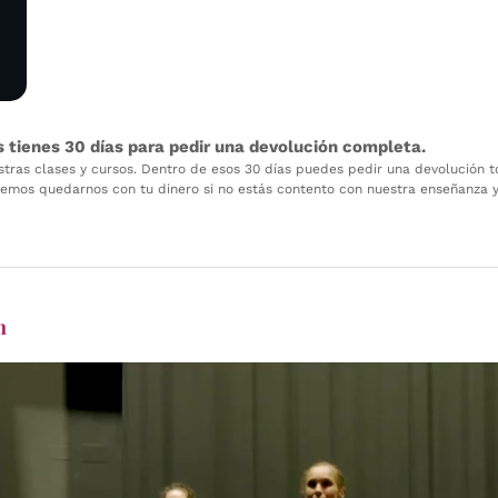
s tienes 30 días para pedir una devolución completa.
tras clases y cursos. Dentro de esos 30 días puedes pedir una devolución to
remos quedarnos con tu dinero si no estás contento con nuestra enseñanza y n
n