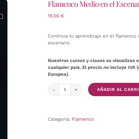
Flamenco Medio en el Escena
19,00
€
Continua tu aprendizaje en el flamenco 
escenario.
Nuestros cursos y clases se visualizas
cualquier país. El precio no incluye IVA
Europea).
AÑADIR AL CARR
Flamenco
Medio
en
el
Categoría:
Flamenco
Escenario
cantidad