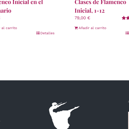
nco Inicial en el
Clases de Flamenco
ario
Inicial, 1-12
€
79,00
€
Val
 al carrito
Añadir al carrito
con
Detalles