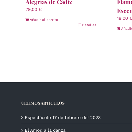
Alegrías de Cádiz
Flame
Escen
79,00
€
19,00
Añadir al carrito
Detalles
Añadir
ÚLTIMOS ARTÍCULOS
Espectáculo 17 de febrero del 2023
El Amor, a la danza