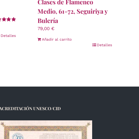
Clases de Flamenco
Medio, 61-72, Seguiriya y
Bulería
orado
79,00
€
5.00
de 5
Detalles
Añadir al carrito
Detalles
ACREDITACIÓN UNESCO/CID