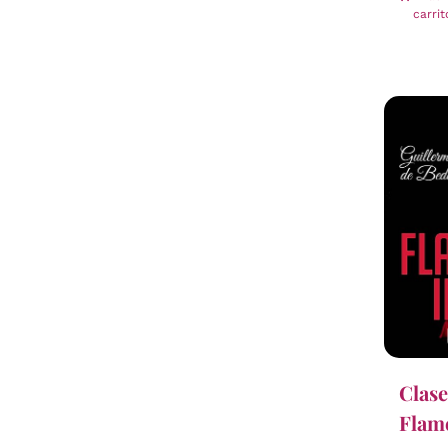
carrit
Clase
Flame