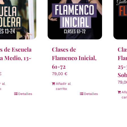
Clases de
s de Escuela
Cla
Flamenco Inicial,
a Medio, 13-
Fla
61-72
25-
Sob
79,00
€
€
79,
Añadir al
r al
carrito
o
Aña
Detalles
Detalles
car