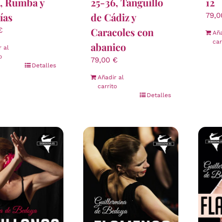
4, Rumba y
25-36, Tanguillo
12
ías
de Cádiz y
79,
Caracoles con
€
Aña
car
abanico
r al
o
79,00
€
Detalles
Añadir al
carrito
Detalles