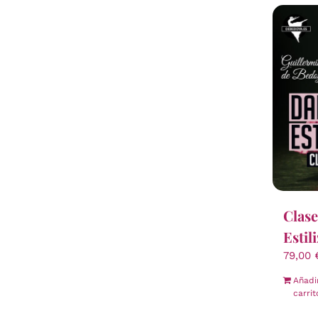
Clase
Estil
79,00
Añadi
carrit