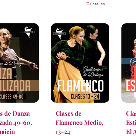
Detalles
s de Danza
Cla
Clases de
izada 49-60,
Est
Flamenco Medio,
baicín
El 
13-24