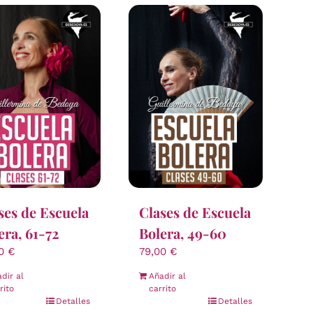
ses de Escuela
Clases de Escuela
era, 61-72
Bolera, 49-60
00
€
79,00
€
dir al
Añadir al
rito
carrito
Detalles
Detalles