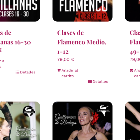
s de
Clases de
Cla
lanas 16-30
Flamenco Medio,
Fla
1-12
49
€
79,00
€
79,
r al
o
Añadir al
Aña
Detalles
carrito
car
Detalles