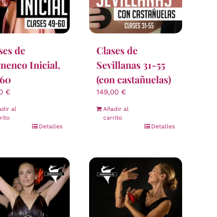
ses de
Clases de
menco Inicial,
Sevillanas 31-55
-60
(con castañuelas)
00
€
149,00
€
dir al
Añadir al
rito
carrito
Detalles
Detalles