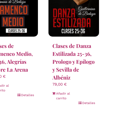
ses de
Clases de Danza
menco Medio,
Estilizada 25-36,
36, Alegrías
Prologo y Epílogo
re La Arena
y Sevilla de
Albéniz
00
€
79,00
€
dir al
rito
Añadir al
Detalles
carrito
Detalles