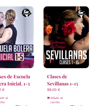
ses de Escuela
Clases de
era Inicial, 1-5
Sevillanas 1-15
00
€
99,00
€
dir al
Añadir al
rito
carrito