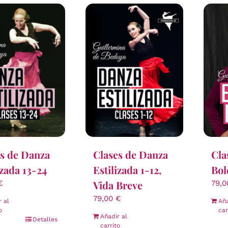
Cla
s de Danza
Clases de Danza
Bol
izada 13-24
Estilizada 1-12,
Vida Breve
79,
€
79,00
€
Aña
r al
car
o
Añadir al
Detalles
carrito