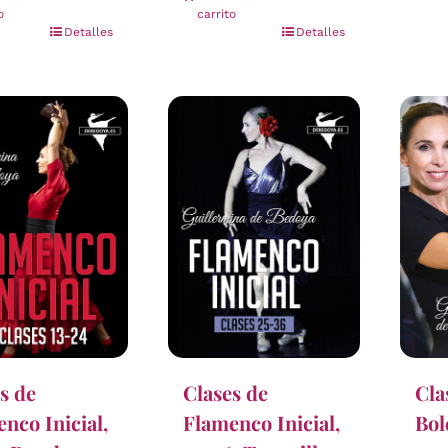
o
carrito
Detalles
Detalles
s de
Clases de
Cla
nco Inicial,
Flamenco Inicial,
Bol