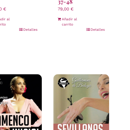
37-48
00
€
79,00
€
dir al
Añadir al
rito
carrito
Detalles
Detalles