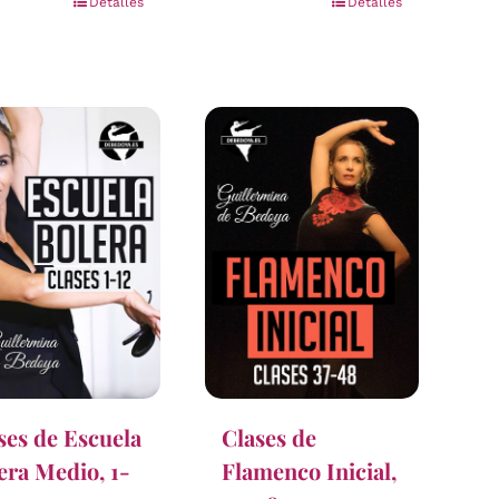
Detalles
Detalles
ses de Escuela
Clases de
era Medio, 1-
Flamenco Inicial,