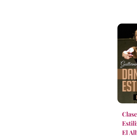
Clase
Estil
El Al