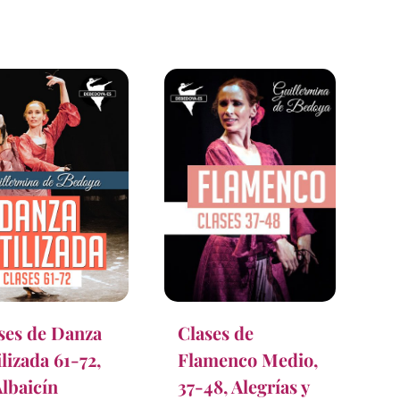
ses de Danza
Clases de
ilizada 61-72,
Flamenco Medio,
Albaicín
37-48, Alegrías y