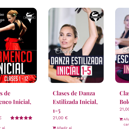
s de
Clases de Danza
Cla
nco Inicial,
Estilizada Inicial,
Bol
1-5
21,
€
21,00
€
Aña
Valorado
car
r al
Añadir al
con
5.00
de 5