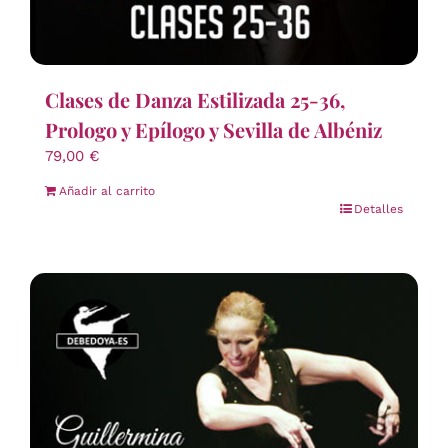
Clases de Danza Estilizada 25-36,
Prologo y Epílogo y Sevilla de Albéniz
79,00
€
Añadir al carrito
Detalles