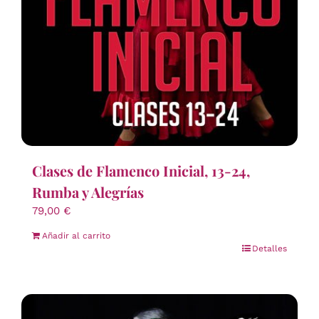
Clases de Flamenco Inicial, 13-24,
Rumba y Alegrías
79,00
€
Añadir al carrito
Detalles