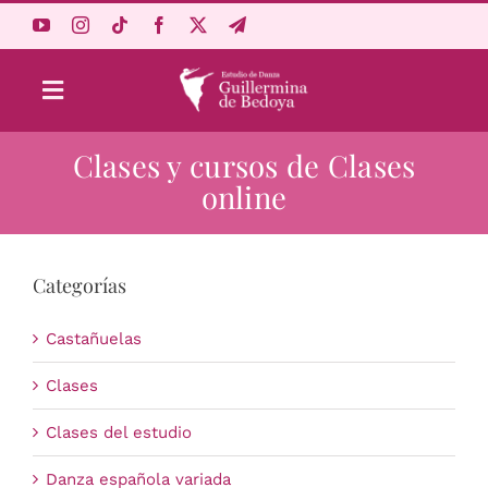
Saltar
al
contenido
Toggle
Navigation
Clases y cursos de Clases
Aprende Online
online
Estudio
Categorías
Origen
Castañuelas
Acceso Alumnos
Clases
Clases del estudio
Carrito
Danza española variada