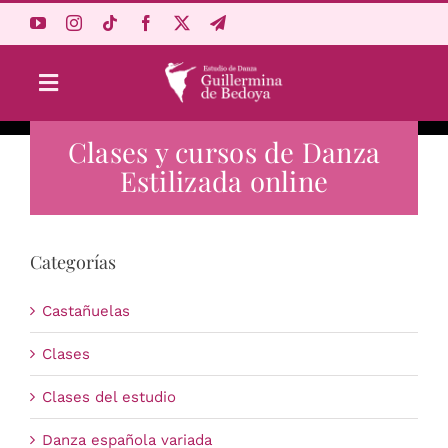
Saltar
al
contenido
Toggle
Navigation
Clases y cursos de Danza
Aprende Online
Estilizada online
Estudio
Categorías
Origen
Castañuelas
Acceso Alumnos
Clases
Clases del estudio
Carrito
Danza española variada