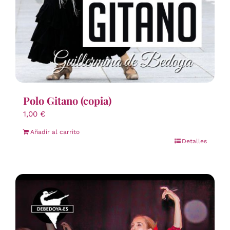
Polo Gitano (copia)
1,00
€
Añadir al carrito
Detalles