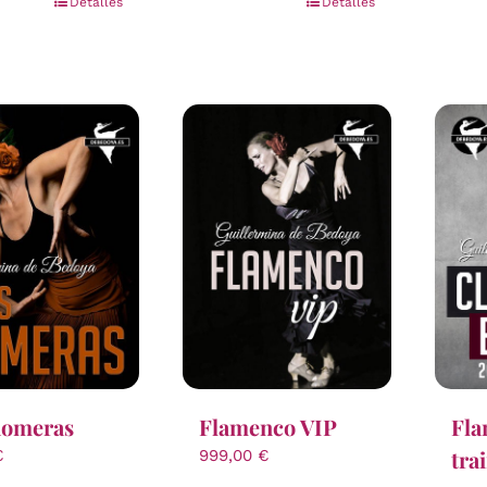
Detalles
Detalles
Romeras
Flamenco VIP
Fl
tra
€
999,00
€