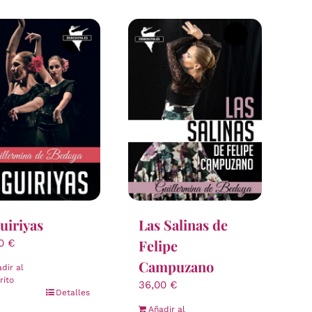
uiriyas
Las Salinas de
Felipe
00
€
Campuzano
dir al
rito
36,00
€
Detalles
Añadir al