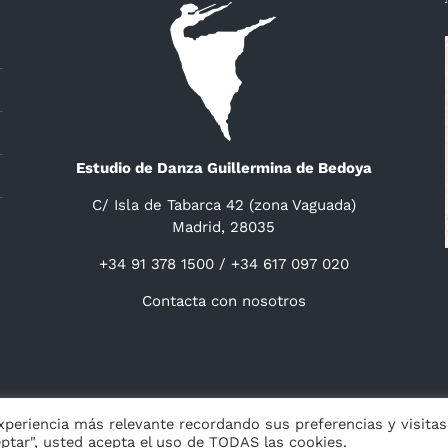
Estudio de Danza Guillermina de Bedoya
C/ Isla de Tabarca 42 (zona Vaguada)
Madrid, 28035
+34 91 378 1500 / +34 617 097 020
Contacta con nosotros
ight 2014 -
2026 Guillermina de Bedoya |
Aviso
|
Privacidad
&
Cookies
|
experiencia más relevante recordando sus preferencias y visitas
eptar", usted acepta el uso de TODAS las cookies.