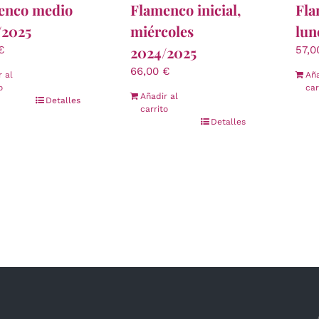
enco medio
Flamenco inicial,
Fla
/2025
miércoles
lun
2024/2025
€
57,
66,00
€
r al
Aña
o
car
Añadir al
Detalles
carrito
Detalles