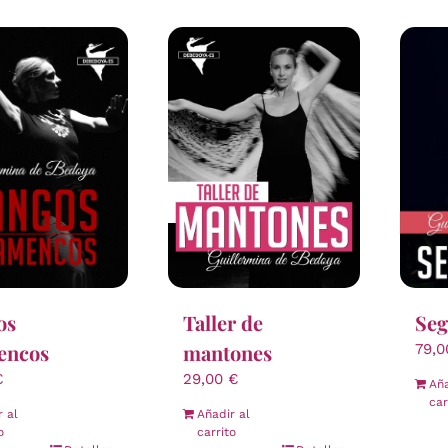
Taller de
os
Seg
mantones
encos
79,
29,00
€
€
Aña
car
Añadir al
r al
carrito
o