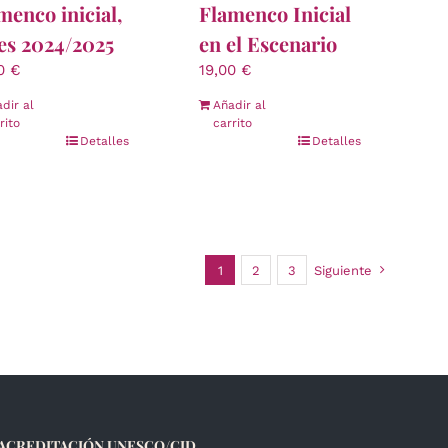
menco inicial,
Flamenco Inicial
es 2024/2025
en el Escenario
00
€
19,00
€
dir al
Añadir al
rito
carrito
Detalles
Detalles
1
2
3
Siguiente
ACREDITACIÓN UNESCO/CID