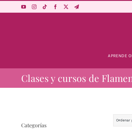
Saltar
al
contenido
APRENDE O
Clases y cursos de Flame
Ordenar
Categorías