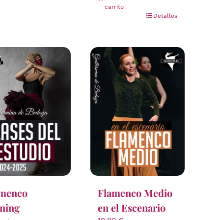
carrito
Detalles
amenco
Flamenco Medio
ining
en el Escenario