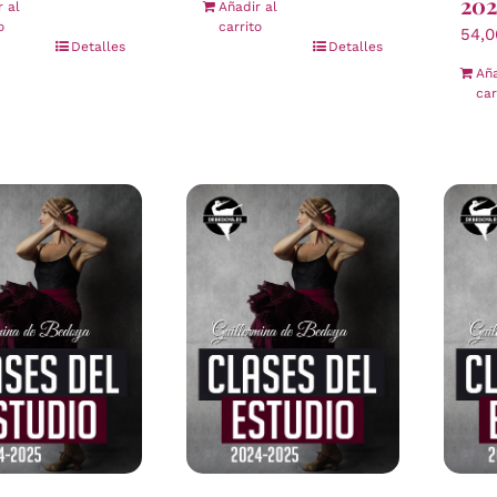
202
r al
Añadir al
o
carrito
54,
Detalles
Detalles
Aña
car