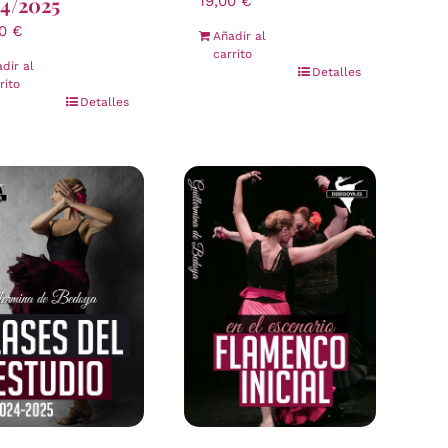
4/2025
19,00
€
00
€
Añadir al
carrito
dir al
Detalles
rito
Detalles