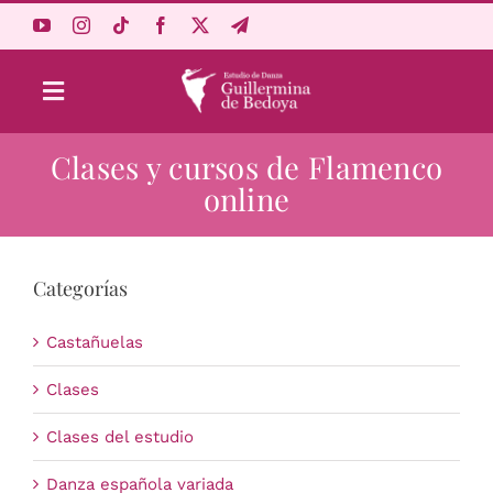
Saltar
al
contenido
Toggle
Navigation
Clases y cursos de Flamenco
Aprende Online
online
Estudio
Categorías
Origen
Castañuelas
Acceso Alumnos
Clases
Clases del estudio
Carrito
Danza española variada