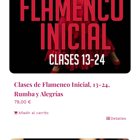
Clases de Flamenco Inicial, 13-24,
Rumba y Alegrías
79,00
€
Añadir al carrito
Detalles