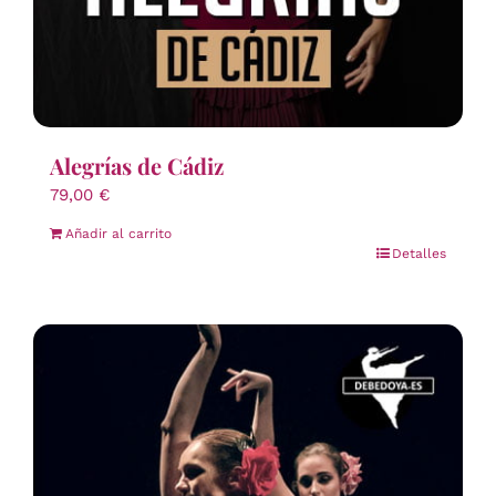
Alegrías de Cádiz
79,00
€
Añadir al carrito
Detalles