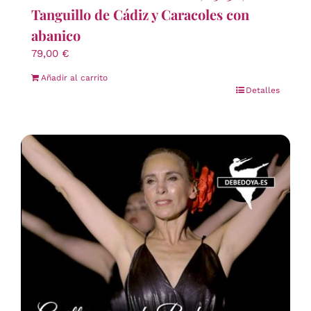
Tanguillo de Cádiz y Caracoles con
abanico
79,00
€
Añadir al carrito
Detalles