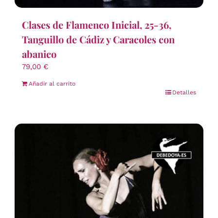
Clases de Flamenco Inicial, 25-36,
Tanguillo de Cádiz y Caracoles con
abanico
79,00
€
Añadir al carrito
Detalles