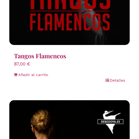
Tangos Flamencos
87,00
€
Añadir al carrito
Detalles