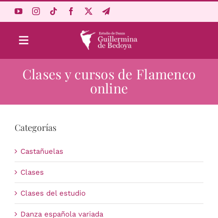
Saltar
al
contenido
Toggle
Navigation
Clases y cursos de Flamenco
Aprende Online
online
Estudio
Categorías
Origen
Castañuelas
Acceso Alumnos
Clases
Clases del estudio
Carrito
Danza española variada