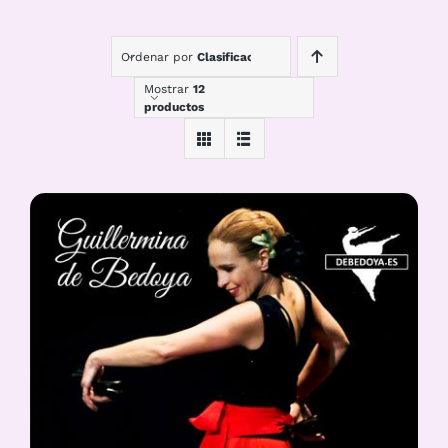
Ordenar por
Clasificación
Mostrar
12
productos