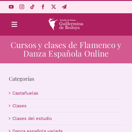
Saltar
al
contenido
Toggle
Navigation
Cursos y clases de Flamenco y
Aprende Online
Danza Española Online
Estudio
Categorías
Origen
Castañuelas
Acceso Alumnos
Clases
Clases del estudio
Carrito
Danza española variada