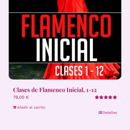
Clases de Flamenco Inicial, 1-12
79,00
€
Valorado
Añadir al carrito
con
5.00
de 5
Detalles