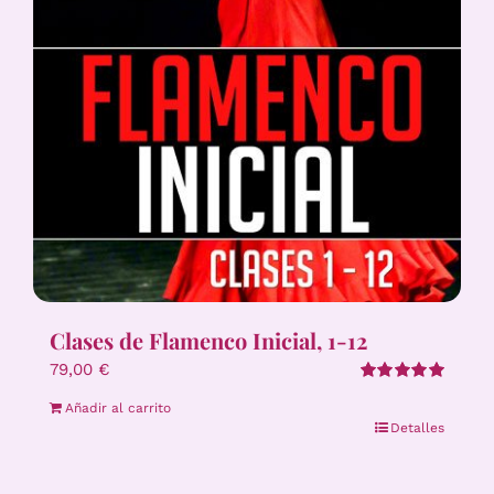
Clases de Flamenco Inicial, 1-12
79,00
€
Valorado
Añadir al carrito
con
5.00
de 5
Detalles