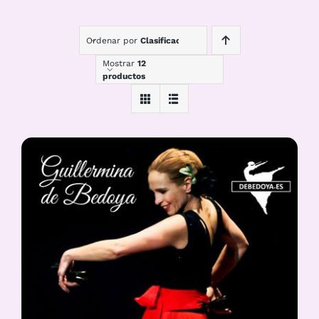
Ordenar por
Clasificación
Mostrar
12
productos