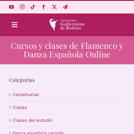
Saltar
al
contenido
Toggle
Navigation
Cursos y clases de Flamenco y
Aprende Online
Danza Española Online
Estudio
Categorías
Origen
Castañuelas
Acceso Alumnos
Clases
Clases del estudio
Carrito
Danza española variada