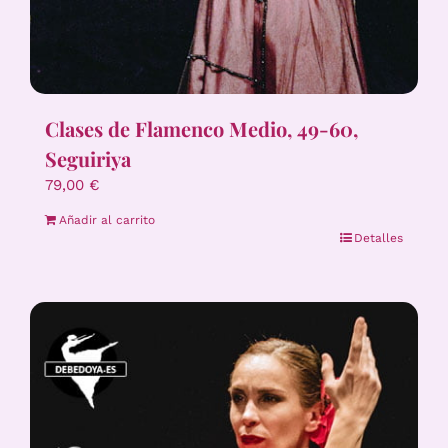
Clases de Flamenco Medio, 49-60,
Seguiriya
79,00
€
Añadir al carrito
Detalles