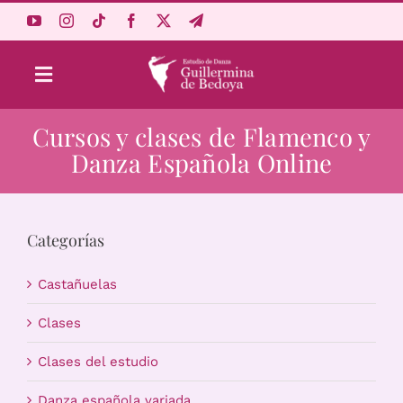
Saltar
al
contenido
Toggle
Navigation
Cursos y clases de Flamenco y
Aprende Online
Danza Española Online
Estudio
Categorías
Origen
Castañuelas
Acceso Alumnos
Clases
Clases del estudio
Carrito
Danza española variada