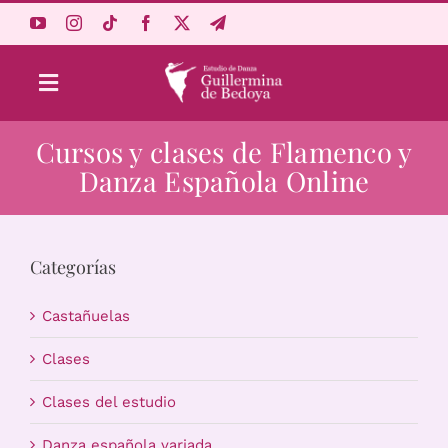
Saltar
al
contenido
Toggle
Navigation
Cursos y clases de Flamenco y
Aprende Online
Danza Española Online
Estudio
Categorías
Origen
Castañuelas
Acceso Alumnos
Clases
Clases del estudio
Carrito
Danza española variada