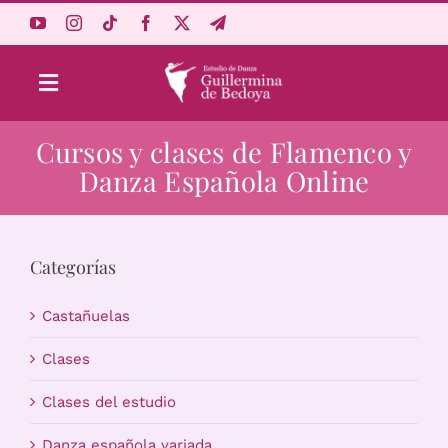
Saltar
al
contenido
Toggle
Navigation
Cursos y clases de Flamenco y
Aprende Online
Danza Española Online
Estudio
Categorías
Origen
Castañuelas
Acceso Alumnos
Clases
Clases del estudio
Carrito
Danza española variada