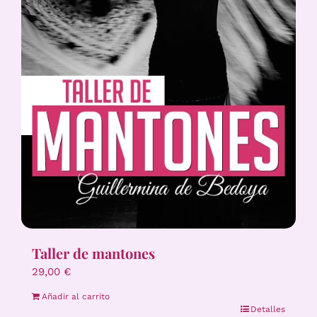
Taller de mantones
29,00
€
Añadir al carrito
Detalles