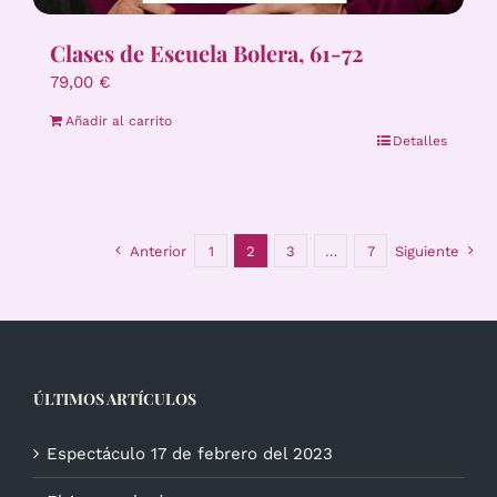
Clases de Escuela Bolera, 61-72
79,00
€
Añadir al carrito
Detalles
Anterior
1
2
3
…
7
Siguiente
ÚLTIMOS ARTÍCULOS
Espectáculo 17 de febrero del 2023