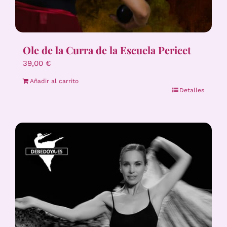
Ole de la Curra de la Escuela Pericet
39,00
€
Añadir al carrito
Detalles