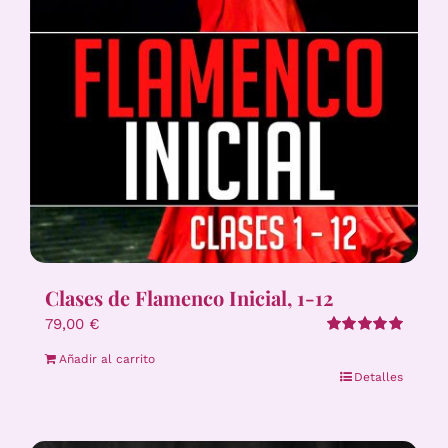
Clases de Flamenco Inicial, 1-12
79,00
€
Valorado
Añadir al carrito
con
5.00
de 5
Detalles