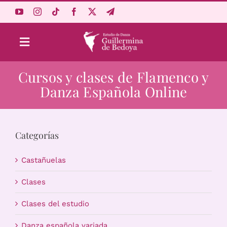
Saltar
al
contenido
Toggle
Navigation
Cursos y clases de Flamenco y
Aprende Online
Danza Española Online
Estudio
Categorías
Origen
Castañuelas
Acceso Alumnos
Clases
Clases del estudio
Carrito
Danza española variada