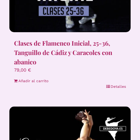
Clases de Flamenco Inicial, 25-36,
Tanguillo de Cádiz y Caracoles con
abanico
79,00
€
Añadir al carrito
Detalles