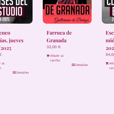
enco
Farruca de
Esc
ías, jueves
Granada
mié
/2025
202
32,00
€
€
54,
Añadir al
carrito
r al
Aña
Detalles
o
car
Detalles