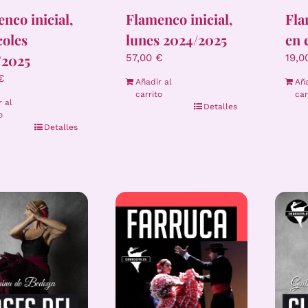
nco inicial,
Flamenco inicial,
Fla
coles
lunes 2024/2025
en 
/2025
57,00
€
19,
€
Añadir al
Aña
carrito
car
r al
Detalles
o
Detalles