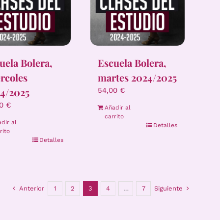
uela Bolera,
Escuela Bolera,
rcoles
martes 2024/2025
4/2025
54,00
€
00
€
Añadir al
carrito
dir al
Detalles
rito
Detalles
Anterior
1
2
3
4
…
7
Siguiente