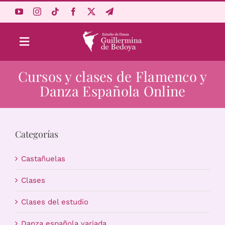
Saltar
al
contenido
Toggle
Navigation
Cursos y clases de Flamenco y
Aprende Online
Danza Española Online
Estudio
Categorías
Origen
Castañuelas
Acceso Alumnos
Clases
Clases del estudio
Carrito
Danza española variada