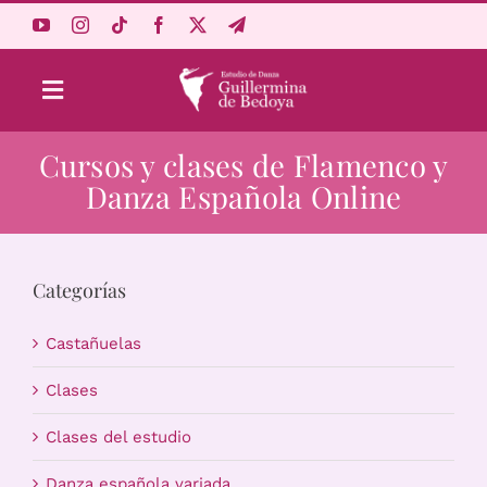
Saltar
al
contenido
Toggle
Navigation
Cursos y clases de Flamenco y
Aprende Online
Danza Española Online
Estudio
Categorías
Origen
Castañuelas
Acceso Alumnos
Clases
Clases del estudio
Carrito
Danza española variada