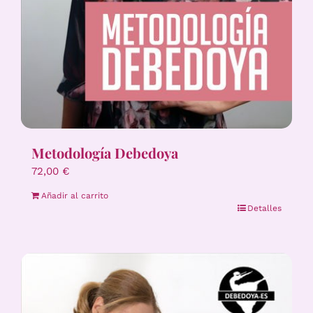
Metodología Debedoya
72,00
€
Añadir al carrito
Detalles