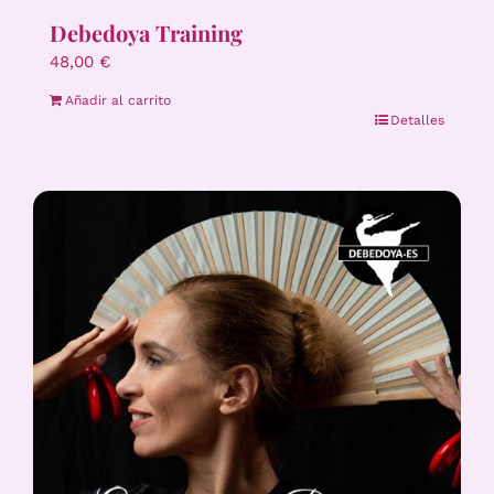
Debedoya Training
48,00
€
Añadir al carrito
Detalles