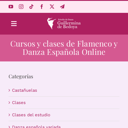
Saltar
al
contenido
Toggle
Navigation
Cursos y clases de Flamenco y
Aprende Online
Danza Española Online
Estudio
Categorías
Origen
Castañuelas
Acceso Alumnos
Clases
Clases del estudio
Carrito
Danza española variada