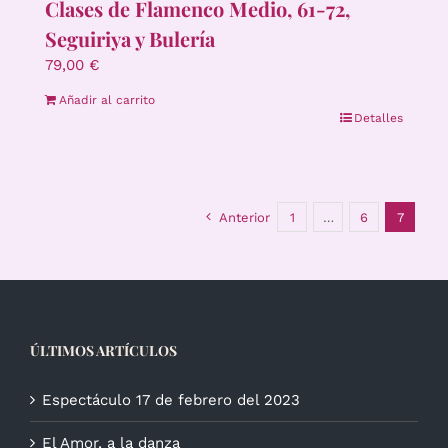
Clases de Flamenco Medio, 61-72,
Seguiriya y Bulería
79,00
€
Añadir al carrito
Detalles
Anterior
1
…
6
7
ÚLTIMOS ARTÍCULOS
Espectáculo 17 de febrero del 2023
El Amor, a la danza