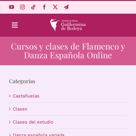
Saltar
al
contenido
Toggle
Navigation
Cursos y clases de Flamenco y
Aprende Online
Danza Española Online
Estudio
Categorías
Origen
Castañuelas
Acceso Alumnos
Clases
Clases del estudio
Carrito
Danza española variada