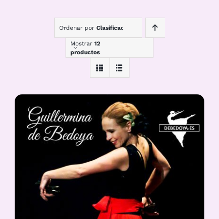
Ordenar por
Clasificación
Mostrar
12
productos