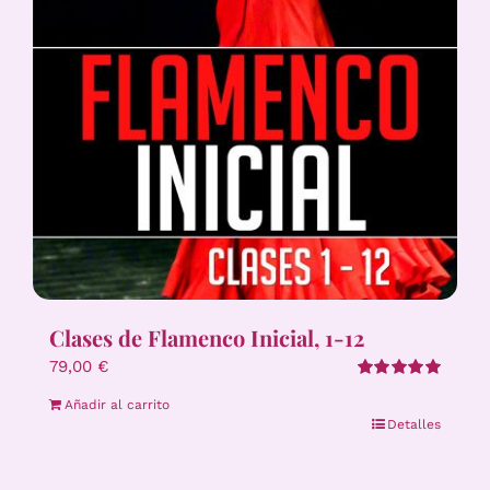
Clases de Flamenco Inicial, 1-12
79,00
€
Valorado
Añadir al carrito
con
5.00
de 5
Detalles