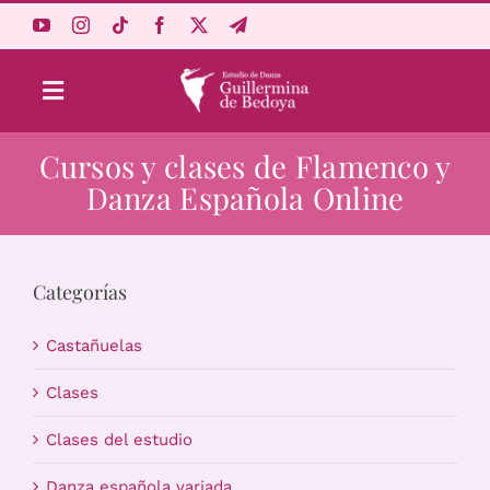
Saltar
al
contenido
Toggle
Navigation
Cursos y clases de Flamenco y
Aprende Online
Danza Española Online
Estudio
Categorías
Origen
Castañuelas
Acceso Alumnos
Clases
Clases del estudio
Carrito
Danza española variada