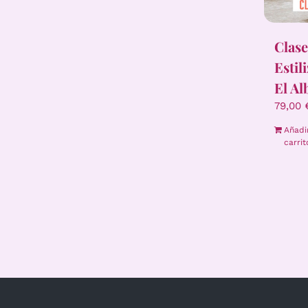
Clase
Estil
El Al
79,00
Añadi
carrit