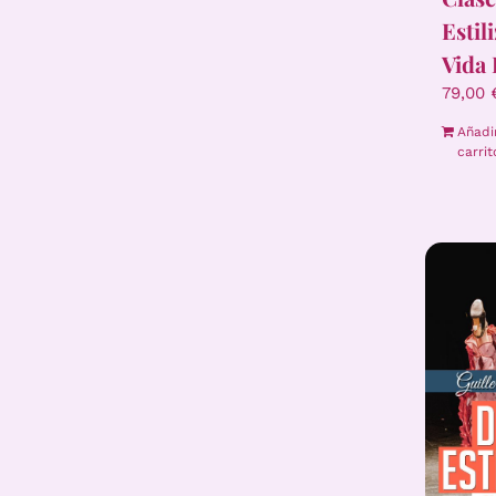
Estil
Vida 
79,00
Añadi
carrit