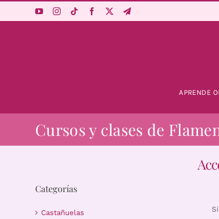
Saltar
al
contenido
APRENDE O
Cursos y clases de Flame
Acc
Categorías
S
Castañuelas