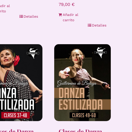
79,00
€
dir al
rito
Añadir al
Detalles
carrito
Detalles
Clases de Danza
ses de Danza