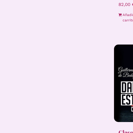
82,00
Añadi
carrit
Clase