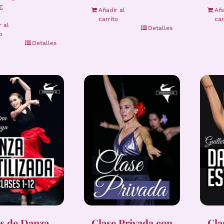
€
Añadir al
Aña
carrito
car
r al
Detalles
o
Detalles
s de Danza
Clase Privada con
Cla