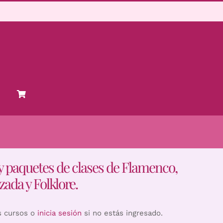
y paquetes de clases de Flamenco,
zada y Folklore.
s cursos o
inicia sesión
si no estás ingresado.