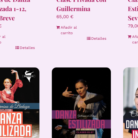
izada 1-12,
Guillermina
Est
Breve
Sev
65,00
€
€
79,
Añadir al
carrito
r al
Aña
Detalles
o
car
Detalles