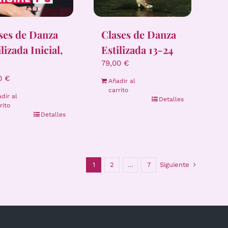
ses de Danza
Clases de Danza
lizada Inicial,
Estilizada 13-24
79,00
€
00
€
Añadir al
carrito
dir al
Detalles
rito
Detalles
1
2
…
7
Siguiente