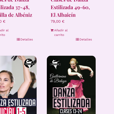
Estilizada 49-60,
ilizada 37-48,
El Albaicín
illa de Albéniz
79,00
€
00
€
Añadir al
dir al
carrito
rito
Detalles
Detalles