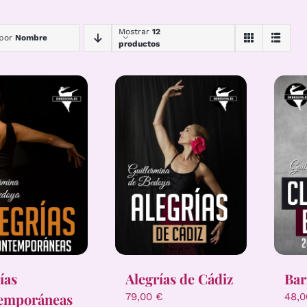
Mostrar
12
 por
Nombre
productos
ías
Alegrías de Cádiz
Bar
emporáneas
79,00
€
48,