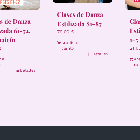
Clases de Danza
s de Danza
Cla
Estilizada 81-87
izada 61-72,
Esti
79,00
€
baicín
1-5
Añadir al
€
21,
carrito
Detalles
r al
Aña
o
car
Detalles