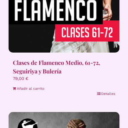
Clases de Flamenco Medio, 61-72,
Seguiriya y Bulería
79,00
€
Añadir al carrito
Detalles