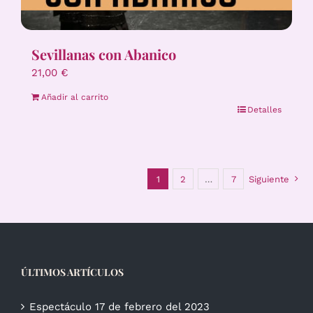
Sevillanas con Abanico
21,00
€
Añadir al carrito
Detalles
1
2
…
7
Siguiente
ÚLTIMOS ARTÍCULOS
Espectáculo 17 de febrero del 2023