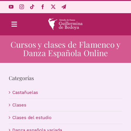
Saltar
al
contenido
Toggle
Navigation
Cursos y clases de Flamenco y
Aprende Online
Danza Española Online
Estudio
Categorías
Origen
Castañuelas
Acceso Alumnos
Clases
Clases del estudio
Carrito
Danza española variada