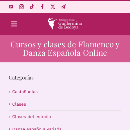
Saltar
al
contenido
Toggle
Navigation
Cursos y clases de Flamenco y
Aprende Online
Danza Española Online
Estudio
Categorías
Origen
Castañuelas
Acceso Alumnos
Clases
Clases del estudio
Carrito
Danza española variada