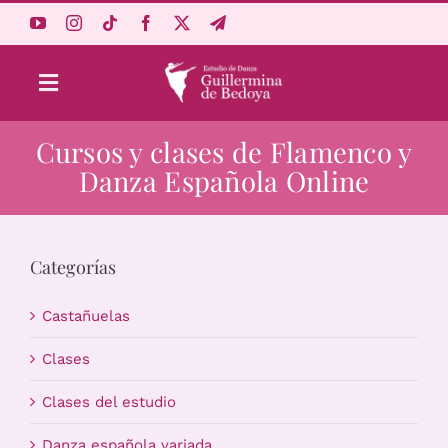
Saltar
al
contenido
Toggle
Navigation
Cursos y clases de Flamenco y
Aprende Online
Danza Española Online
Estudio
Categorías
Origen
Castañuelas
Acceso Alumnos
Clases
Clases del estudio
Carrito
Danza española variada