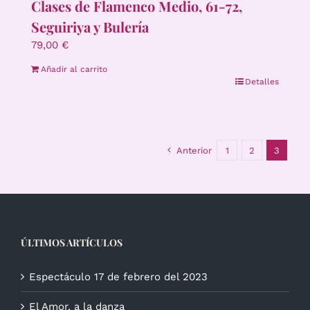
Clases de Flamenco Medio, 61-72,
Seguiriya y Bulería
79,00
€
Añadir al carrito
Detalles
Anterior
1
2
3
ÚLTIMOS ARTÍCULOS
Espectáculo 17 de febrero del 2023
El Amor, a la danza