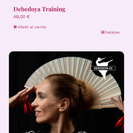
Debedoya Training
48,00
€
Añadir al carrito
Detalles