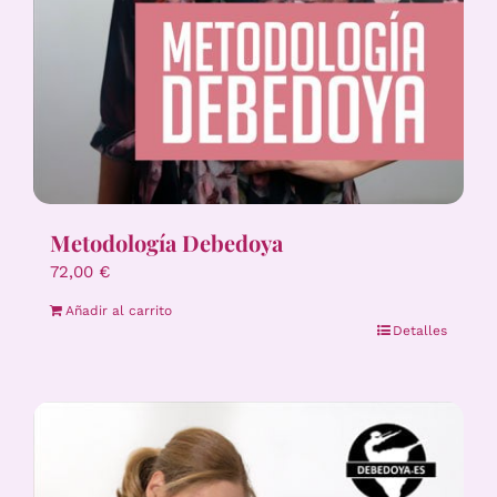
Metodología Debedoya
72,00
€
Añadir al carrito
Detalles