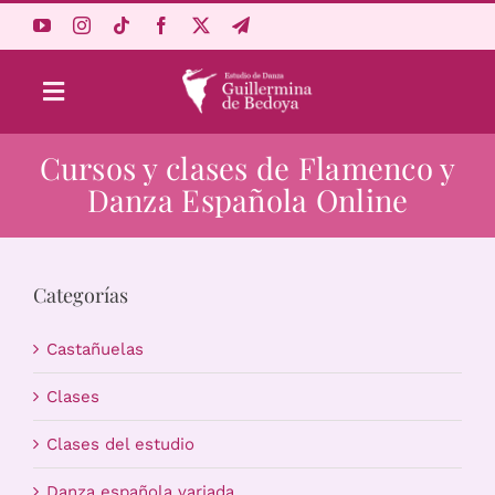
Saltar
al
contenido
Toggle
Navigation
Cursos y clases de Flamenco y
Aprende Online
Danza Española Online
Estudio
Categorías
Origen
Castañuelas
Acceso Alumnos
Clases
Clases del estudio
Carrito
Danza española variada