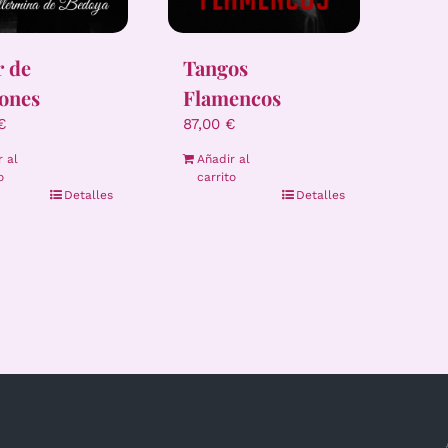
r de
Tangos
ones
Flamencos
€
87,00
€
r al
Añadir al
o
carrito
Detalles
Detalles