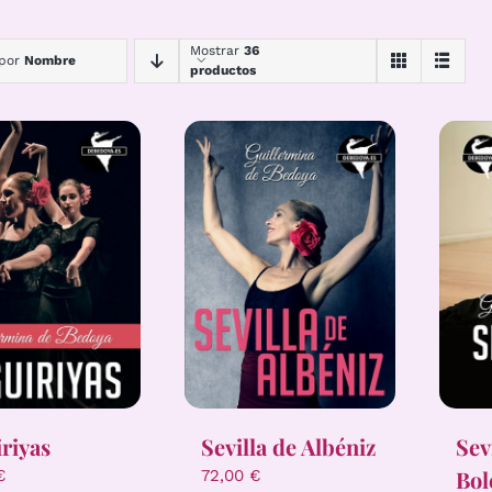
Mostrar
36
 por
Nombre
productos
riyas
Sevilla de Albéniz
Sev
Bol
€
72,00
€