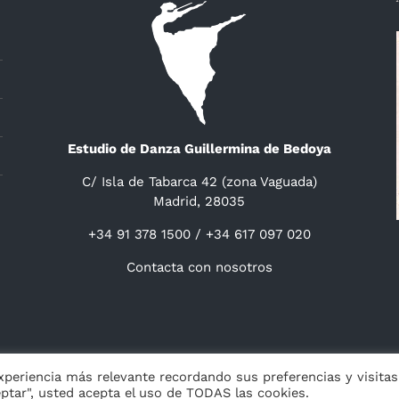
Estudio de Danza Guillermina de Bedoya
C/ Isla de Tabarca 42 (zona Vaguada)
Madrid, 28035
+34 91 378 1500 / +34 617 097 020
Contacta con nosotros
ight 2014 -
2026 Guillermina de Bedoya |
Aviso
|
Privacidad
&
Cookies
|
experiencia más relevante recordando sus preferencias y visitas
eptar", usted acepta el uso de TODAS las cookies.