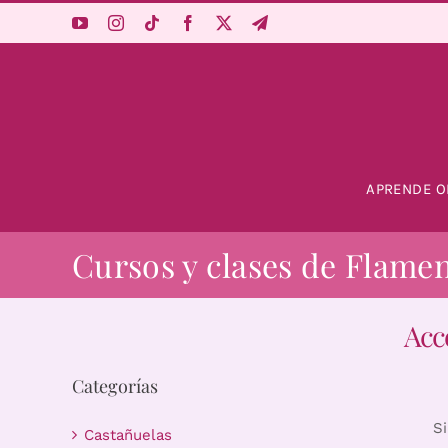
Saltar
al
contenido
APRENDE O
Cursos y clases de Flame
Acc
Categorías
S
Castañuelas