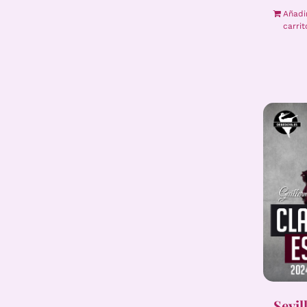
Añadi
carrit
Sevil