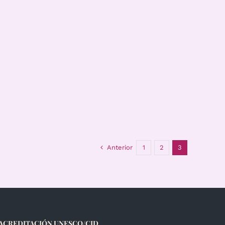
Anterior
1
2
3
ACREDITACIÓN UNESCO/CID