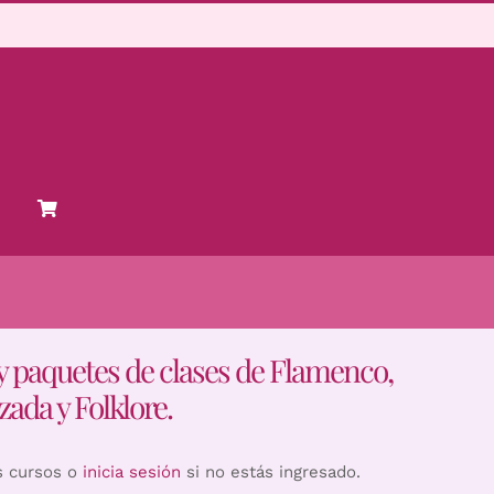
y paquetes de clases de Flamenco,
zada y Folklore.
s cursos o
inicia sesión
si no estás ingresado.