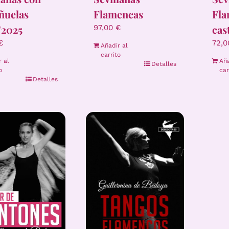
ñuelas
Flamencas
Fla
/2025
cas
97,00
€
€
72,
Añadir al
carrito
r al
Aña
Detalles
o
car
Detalles