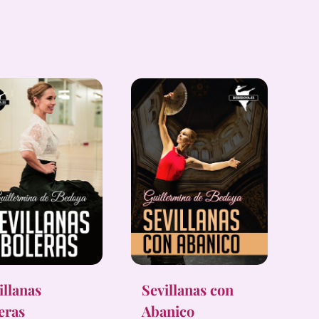
illanas
Sevillanas con
eras
Abanico