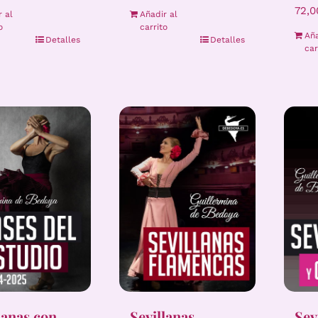
72,
r al
Añadir al
o
carrito
Aña
Detalles
Detalles
car
lanas con
Sevillanas
Sev