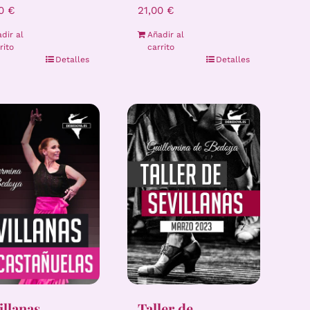
00
€
21,00
€
dir al
Añadir al
rito
carrito
Detalles
Detalles
illanas
Taller de