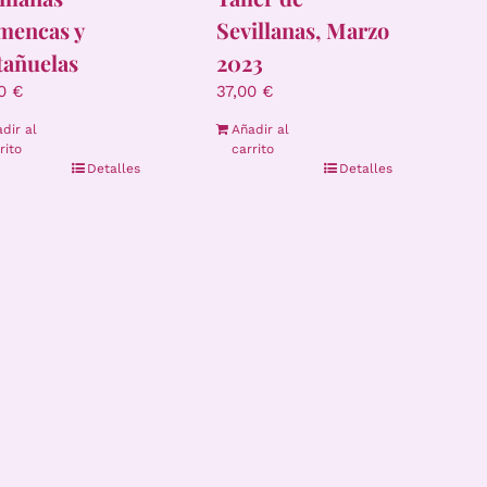
mencas y
Sevillanas, Marzo
tañuelas
2023
00
€
37,00
€
dir al
Añadir al
rito
carrito
Detalles
Detalles