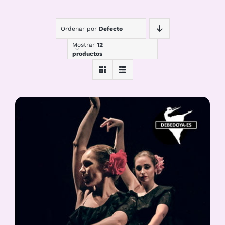
Ordenar por
Defecto
Mostrar
12
productos