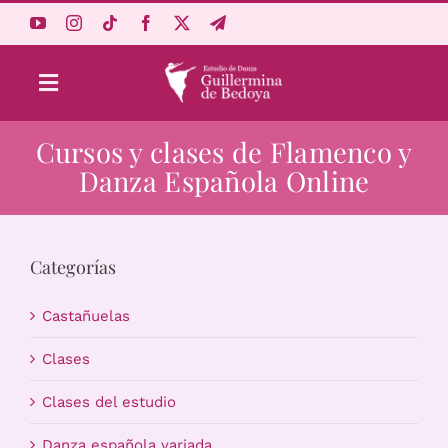
Saltar
al
contenido
Toggle
Navigation
Cursos y clases de Flamenco y
Aprende Online
Danza Española Online
Estudio
Categorías
Origen
Castañuelas
Acceso Alumnos
Clases
Clases del estudio
Carrito
Danza española variada