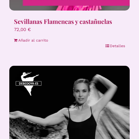
Sevillanas Flamencas y castañuelas
72,00
€
Añadir al carrito
Detalles