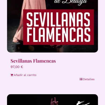
Sevillanas Flamencas
97,00
€
Añadir al carrito
Detalles