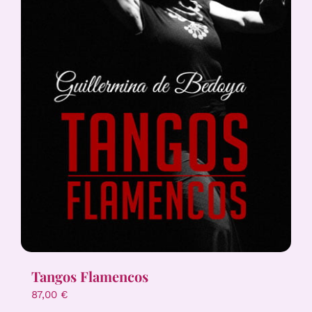
Tangos Flamencos
87,00
€