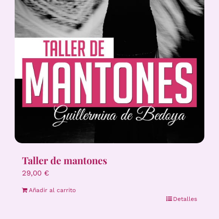
Taller de mantones
29,00
€
Añadir al carrito
Detalles