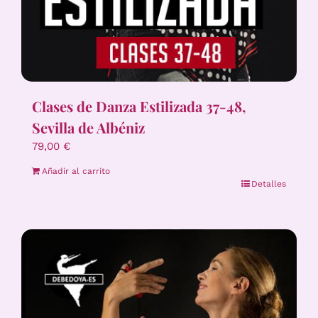
Clases de Danza Estilizada 37-48,
Sevilla de Albéniz
79,00
€
Añadir al carrito
Detalles