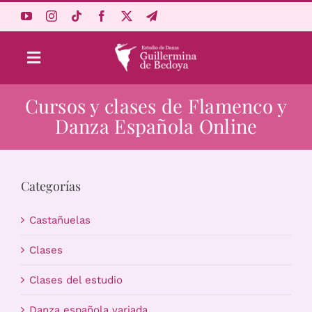
Saltar
al
contenido
Toggle
Navigation
Cursos y clases de Flamenco y
Aprende Online
Danza Española Online
Estudio
Categorías
Origen
Castañuelas
Acceso Alumnos
Clases
Clases del estudio
Carrito
Danza española variada