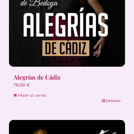
Alegrías de Cádiz
79,00
€
Añadir al carrito
Detalles