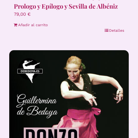
Prologo y Epílogo y Sevilla de Albéniz
79,00
€
Añadir al carrito
Detalles