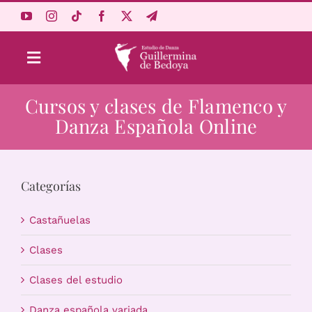
Saltar
al
contenido
Toggle
Navigation
Cursos y clases de Flamenco y
Aprende Online
Danza Española Online
Estudio
Categorías
Origen
Castañuelas
Acceso Alumnos
Clases
Clases del estudio
Carrito
Danza española variada