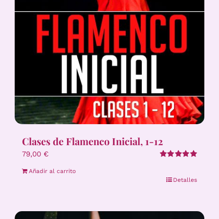
Clases de Flamenco Inicial, 1-12
79,00
€
Valorado
Añadir al carrito
con
5.00
de 5
Detalles