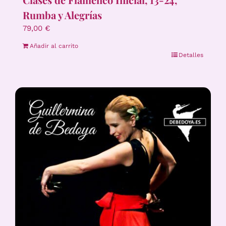
Rumba y Alegrías
79,00
€
Añadir al carrito
Detalles