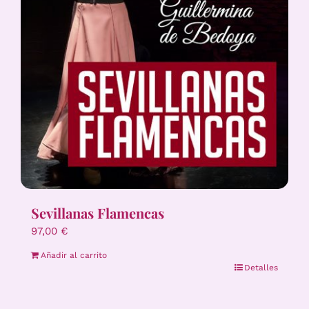
Sevillanas Flamencas
97,00
€
Añadir al carrito
Detalles