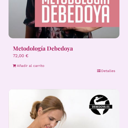
Metodología Debedoya
72,00
€
Añadir al carrito
Detalles