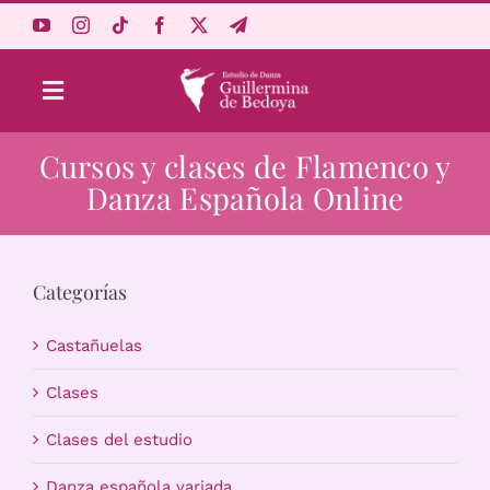
Saltar
al
contenido
Toggle
Navigation
Cursos y clases de Flamenco y
Aprende Online
Danza Española Online
Estudio
Categorías
Origen
Castañuelas
Acceso Alumnos
Clases
Clases del estudio
Carrito
Danza española variada