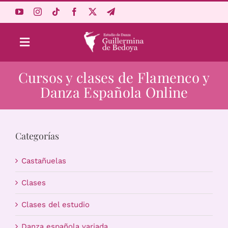
Saltar
al
contenido
Toggle
Navigation
Cursos y clases de Flamenco y
Aprende Online
Danza Española Online
Estudio
Categorías
Origen
Castañuelas
Acceso Alumnos
Clases
Clases del estudio
Carrito
Danza española variada