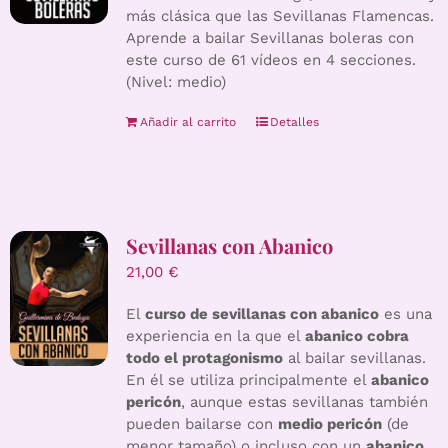
más clásica que las Sevillanas Flamencas.
Aprende a bailar Sevillanas boleras con
este curso de 61 vídeos en 4 secciones.
(Nivel: medio)
Añadir al carrito
Detalles
Sevillanas con Abanico
21,00
€
El
curso de sevillanas con abanico
es una
experiencia en la que el
abanico cobra
todo el protagonismo
al bailar sevillanas.
En él se utiliza principalmente el
abanico
pericón
, aunque estas sevillanas también
pueden bailarse con
medio pericón
(de
menor tamaño) o incluso con un
abanico