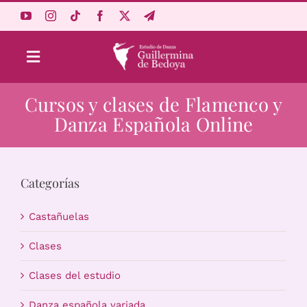
Saltar
al
contenido
Toggle
Navigation
Cursos y clases de Flamenco y
Aprende Online
Danza Española Online
Estudio
Categorías
Origen
Castañuelas
Acceso Alumnos
Clases
Clases del estudio
Carrito
Danza española variada