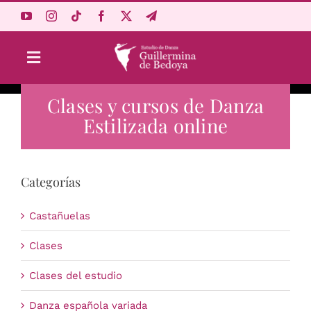
Saltar
al
contenido
Toggle
Navigation
Clases y cursos de Danza
Aprende Online
Estilizada online
Estudio
Categorías
Origen
Castañuelas
Acceso Alumnos
Clases
Clases del estudio
Carrito
Danza española variada