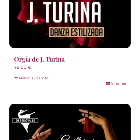
Orgía de J. Turina
79,00
€
Añadir al carrito
Detalles