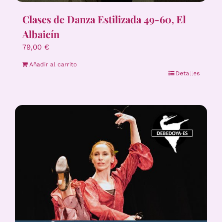
Clases de Danza Estilizada 49-60, El
Albaicín
79,00
€
Añadir al carrito
Detalles