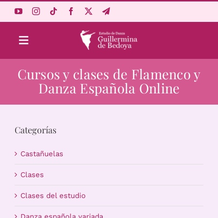
Saltar
al
contenido
Toggle
Navigation
Cursos y clases de Flamenco y
Aprende Online
Danza Española Online
Estudio
Categorías
Origen
Castañuelas
Acceso Alumnos
Clases
Clases del estudio
Carrito
Danza española variada