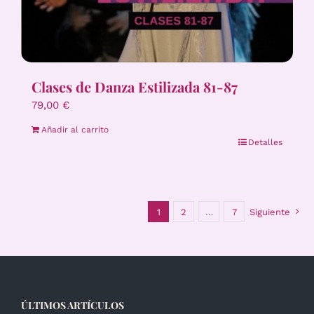
Clases de Danza Estilizada 81-87
79,00
€
Añadir al carrito
Detalles
1
2
…
7
Siguiente
ÚLTIMOS ARTÍCULOS