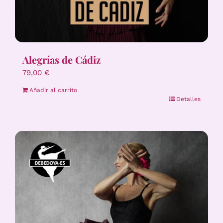
Alegrías de Cádiz
79,00
€
Añadir al carrito
Detalles