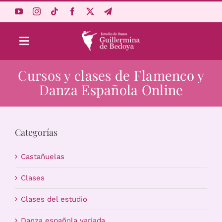
Saltar
al
contenido
Toggle
Navigation
Cursos y clases de Flamenco y
Aprende Online
Danza Española Online
Estudio
Categorías
Origen
Castañuelas
Acceso Alumnos
Clases
Clases del estudio
Carrito
Danza española variada