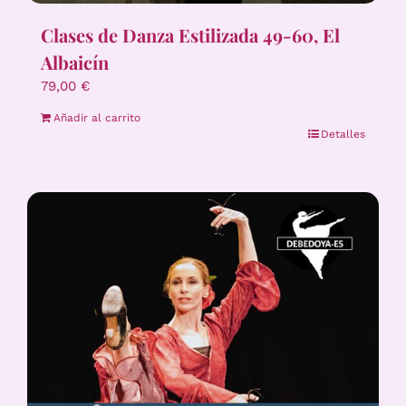
Clases de Danza Estilizada 49-60, El
Albaicín
79,00
€
Añadir al carrito
Detalles