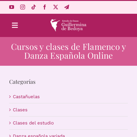
Saltar
al
contenido
Toggle
Navigation
Cursos y clases de Flamenco y
Aprende Online
Danza Española Online
Estudio
Categorías
Origen
Castañuelas
Acceso Alumnos
Clases
Clases del estudio
Carrito
Danza española variada