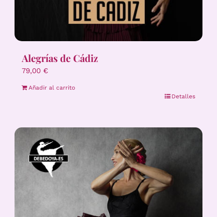
Alegrías de Cádiz
79,00
€
Añadir al carrito
Detalles