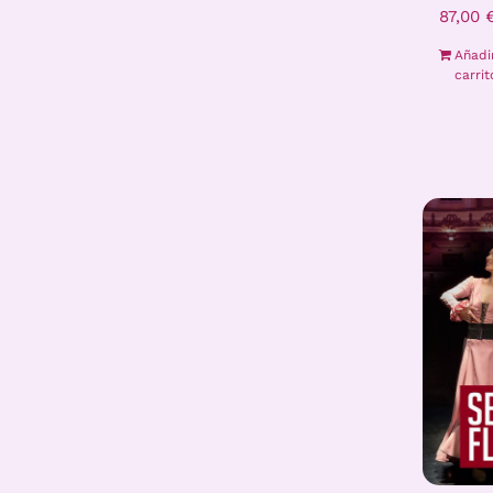
87,00
Añadi
carrit