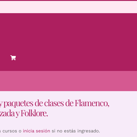
y paquetes de clases de Flamenco,
zada y Folklore.
s cursos o
inicia sesión
si no estás ingresado.