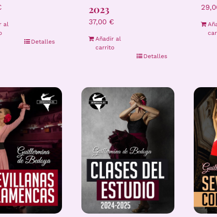
2023
29,
€
37,00
€
Aña
r al
car
o
Añadir al
Detalles
carrito
Detalles