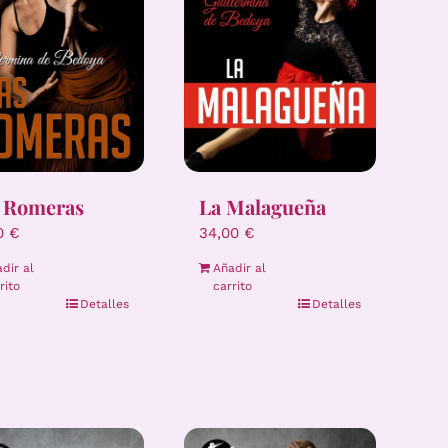
 Romeras
La Malagueña
00
€
34,00
€
dir al
Añadir al
rito
carrito
Detalles
Detalles