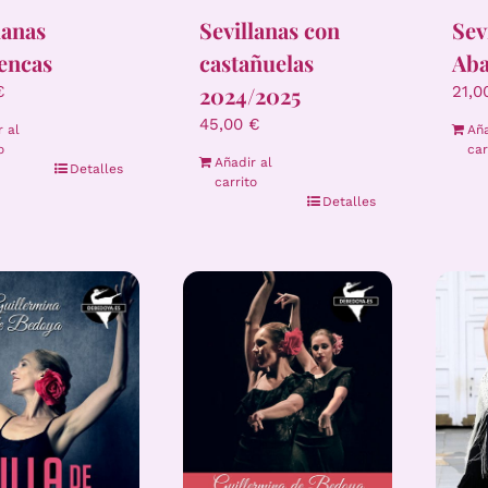
lanas
Sevillanas con
Sev
encas
castañuelas
Aba
2024/2025
€
21,
45,00
€
r al
Aña
o
car
Añadir al
Detalles
carrito
Detalles