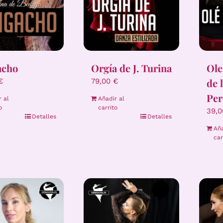
acho
Orgía de J. Turina
Ole
de 
€
79,00
€
Per
r al
Añadir al
o
carrito
39,
Detalles
Detalles
Aña
car