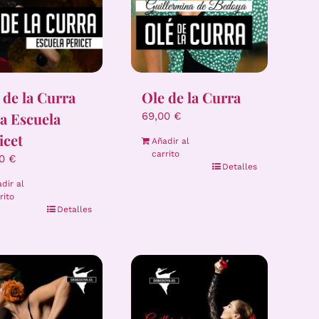
 de la Curra
Ole de la Curra
la Escuela
69,00
€
icet
Añadir al
carrito
00
€
Detalles
dir al
rito
Detalles