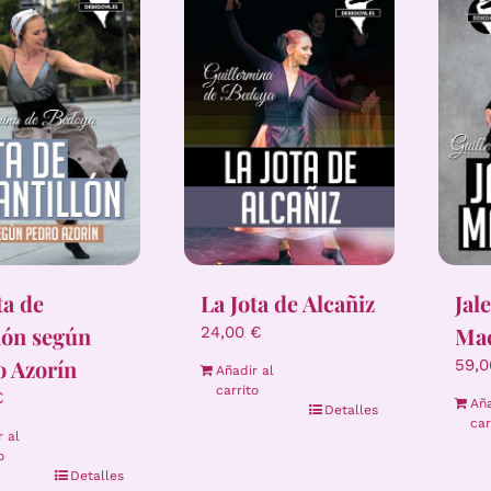
ta de
La Jota de Alcañiz
Jal
lón según
Ma
24,00
€
o Azorín
59,
Añadir al
carrito
€
Aña
Detalles
car
r al
o
Detalles