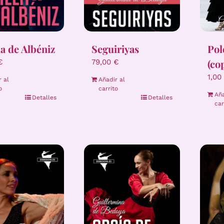
Pol
la de Albéniz
Seguiriyas
(co
€
79,00
€
1,00
r al
Añadir al
o
carrito
Aña
Detalles
Detalles
car