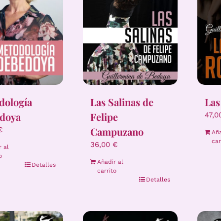
dología
Las Salinas de
Las
doya
Felipe
47,
Campuzano
€
Aña
car
36,00
€
r al
o
Añadir al
Detalles
carrito
Detalles