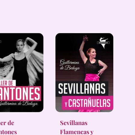
ler de
Sevillanas
ntones
Flamencas y