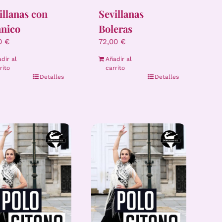
illanas con
Sevillanas
nico
Boleras
00
€
72,00
€
dir al
Añadir al
rito
carrito
Detalles
Detalles