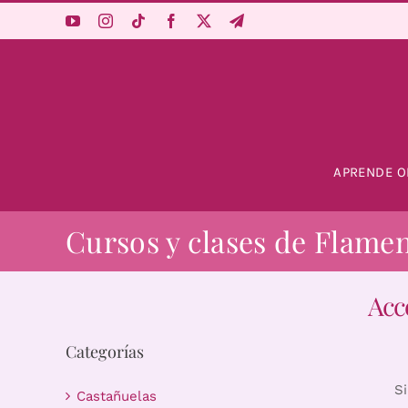
Saltar
al
contenido
APRENDE O
Cursos y clases de Flame
Acc
Categorías
S
Castañuelas