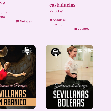
castañuelas
00
€
72,00
€
dir al
rito
Añadir al
Detalles
carrito
Detalles