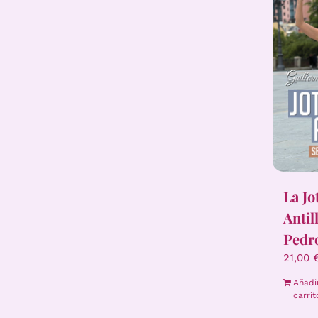
La Jo
Antil
Pedr
21,00
Añadi
carrit