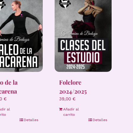
eo de la
Folclore
carena
2024/2025
00
€
39,00
€
dir al
Añadir al
rito
carrito
Detalles
Detalles