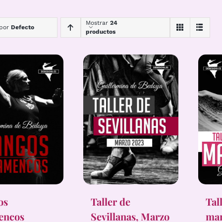
Mostrar
24
 por
Defecto
productos
Tal
os
Taller de
ma
encos
Sevillanas, Marzo