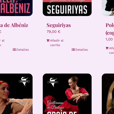
Pol
la de Albéniz
Seguiriyas
(co
€
79,00
€
1,00
r al
Añadir al
o
carrito
Aña
Detalles
Detalles
car