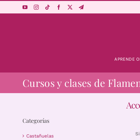
Saltar
al
contenido
APRENDE O
Cursos y clases de Flame
Acc
Categorías
S
Castañuelas