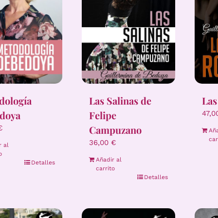
dología
Las Salinas de
Las
doya
Felipe
47,
Campuzano
€
Aña
car
36,00
€
r al
o
Añadir al
Detalles
carrito
Detalles