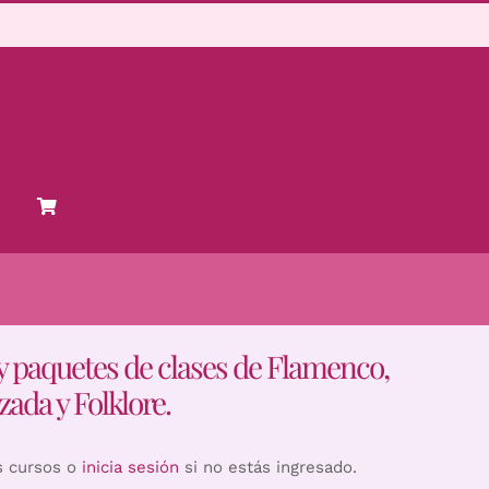
y paquetes de clases de Flamenco,
zada y Folklore.
s cursos o
inicia sesión
si no estás ingresado.