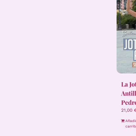
La Jo
Antil
Pedr
21,00
Añadi
carrit