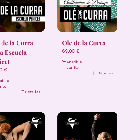
 de la Curra
Ole de la Curra
la Escuela
69,00
€
icet
Añadir al
carrito
00
€
Detalles
dir al
rito
Detalles