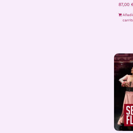
87,00
Añadi
carrit