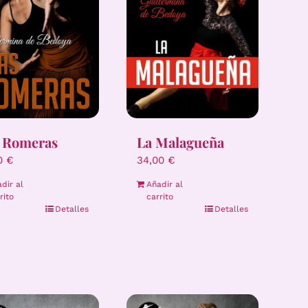
 Romeras
La Malagueña
00
€
34,00
€
dir al
Añadir al
rito
carrito
Detalles
Detalles