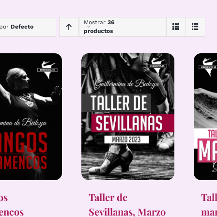
Mostrar
36
 por
Defecto
productos
Tal
os
Taller de
ma
encos
Sevillanas, Marzo