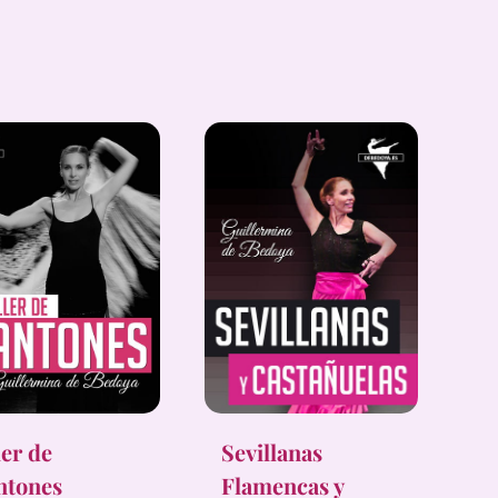
ler de
Sevillanas
ntones
Flamencas y