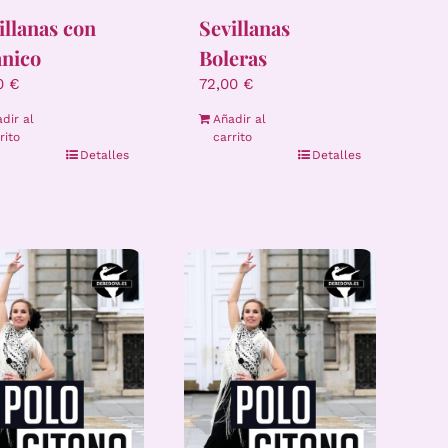
illanas con
Sevillanas
nico
Boleras
00
€
72,00
€
dir al
Añadir al
rito
carrito
Detalles
Detalles