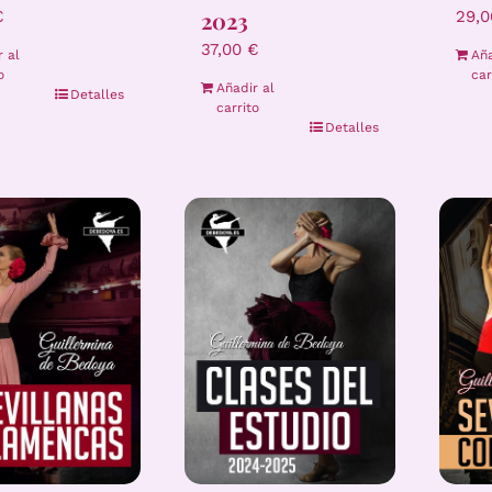
2023
29,
€
37,00
€
Aña
r al
car
o
Añadir al
Detalles
carrito
Detalles