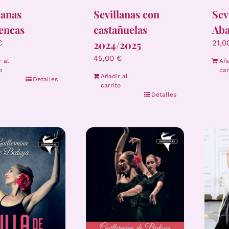
lanas
Sevillanas con
Sev
encas
castañuelas
Aba
2024/2025
€
21,
45,00
€
r al
Aña
o
car
Añadir al
Detalles
carrito
Detalles