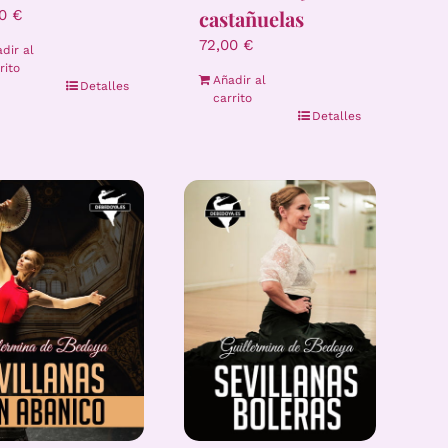
castañuelas
00
€
72,00
€
dir al
rito
Añadir al
Detalles
carrito
Detalles