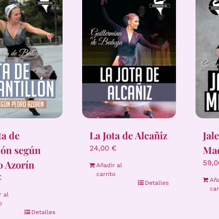
ta de
La Jota de Alcañiz
Jal
lón según
Ma
24,00
€
o Azorín
59,
Añadir al
carrito
€
Aña
Detalles
car
r al
o
Detalles