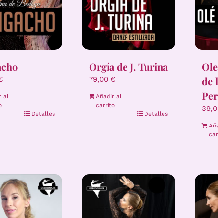
acho
Orgía de J. Turina
Ole
de 
€
79,00
€
Per
r al
Añadir al
o
carrito
39,
Detalles
Detalles
Aña
car