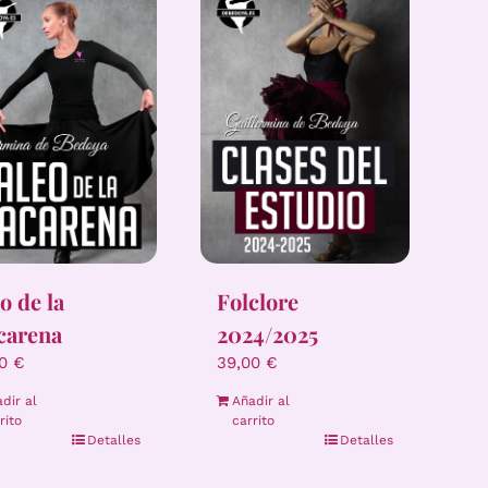
eo de la
Folclore
carena
2024/2025
00
€
39,00
€
dir al
Añadir al
rito
carrito
Detalles
Detalles