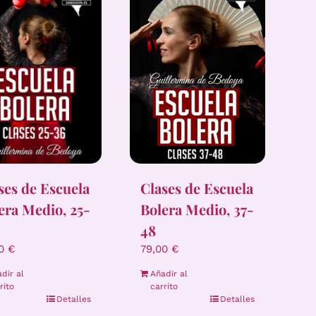
Clases de Escuela
ses de Escuela
Bolera Medio, 37-
era Medio, 25-
48
79,00
€
00
€
Añadir al
dir al
carrito
rito
Detalles
Detalles