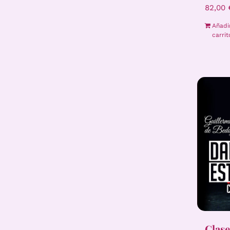
82,00
Añadi
carrit
Clase