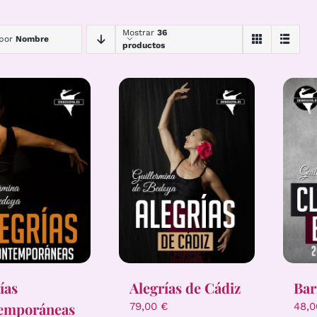
Mostrar
36
 por
Nombre
productos
ías
Alegrías de Cádiz
Bar
emporáneas
79,00
€
48,