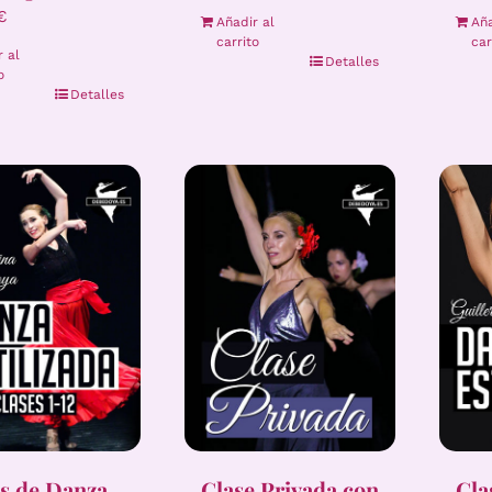
€
Añadir al
Aña
carrito
car
r al
Detalles
o
Detalles
s de Danza
Clase Privada con
Cla