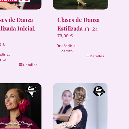
ses de Danza
Clases de Danza
lizada Inicial,
Estilizada 13-24
79,00
€
00
€
Añadir al
carrito
dir al
Detalles
rito
Detalles