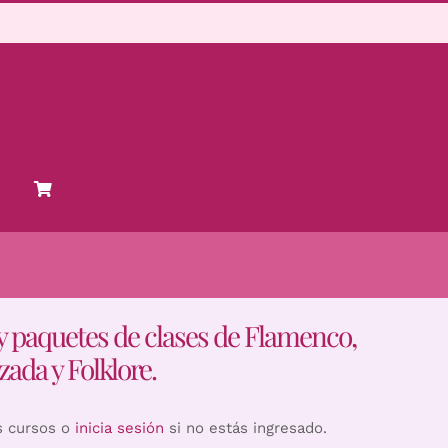
y paquetes de clases de Flamenco,
zada y Folklore.
s cursos o
inicia sesión
si no estás ingresado.