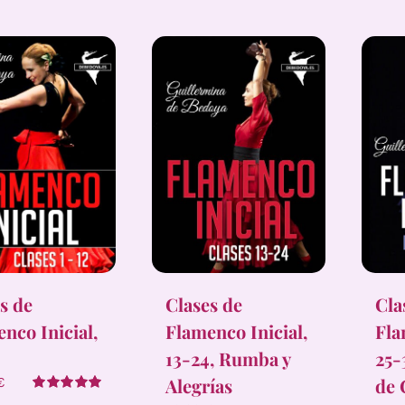
s de
Clases de
Cla
nco Inicial,
Flamenco Inicial,
Fla
13-24, Rumba y
25-
Alegrías
de 
€
Valorado