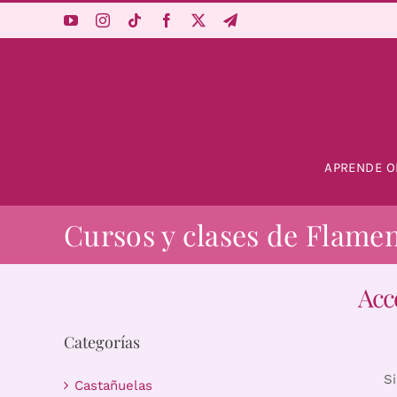
Saltar
al
contenido
APRENDE O
Cursos y clases de Flame
Acc
Categorías
S
Castañuelas