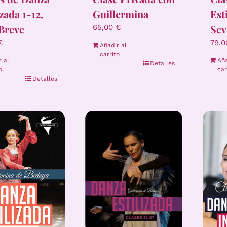
izada 1-12,
Guillermina
Est
Breve
Sev
65,00
€
€
79,
Añadir al
carrito
r al
Aña
Detalles
o
car
Detalles