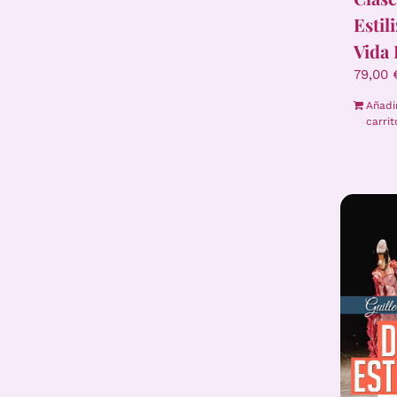
Estil
Vida 
79,00
Añadi
carrit