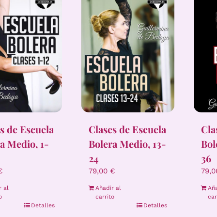
s de Escuela
Clases de Escuela
Cla
a Medio, 1-
Bolera Medio, 13-
Bol
24
36
€
79,00
€
79,
r al
Añadir al
Aña
o
carrito
car
Detalles
Detalles