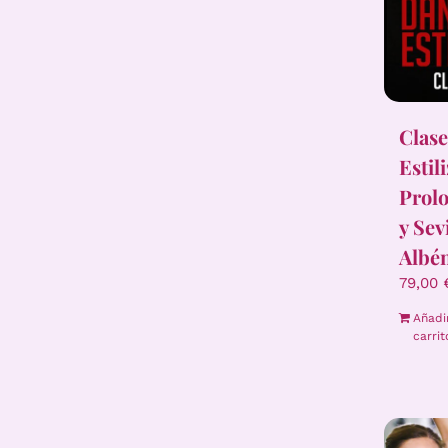
Clase
Estil
Prolo
y Sev
Albén
79,00
Añadi
carrit