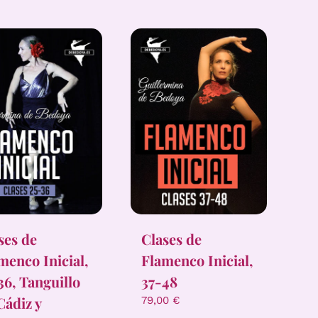
ses de
Clases de
menco Inicial,
Flamenco Inicial,
36, Tanguillo
37-48
Cádiz y
79,00
€