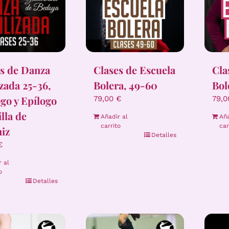
Clases de Escuela
Cla
s de Danza
Bolera, 49-60
Bol
izada 25-36,
go y Epílogo
79,00
€
79,
illa de
Añadir al
Aña
carrito
car
iz
Detalles
€
r al
o
Detalles