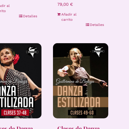
79,00
€
dir al
rito
Añadir al
Detalles
carrito
Detalles
Clases de Danza
ses de Danza