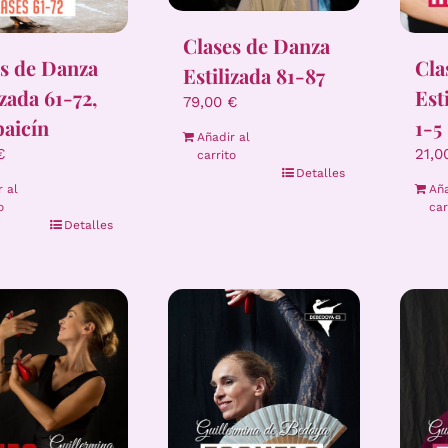
Clases de Danza
s de Danza
Cla
Estilizada 81-87
izada 61-72,
Esti
79,00
€
baicín
1-5
Añadir al
€
21,
carrito
Detalles
r al
Aña
o
car
Detalles