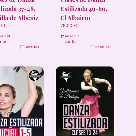
Estilizada 49-60,
ilizada 37-48,
El Albaicín
illa de Albéniz
79,00
€
00
€
Añadir al
dir al
carrito
rito
Detalles
Detalles