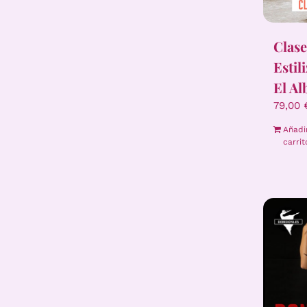
Clase
Estil
El Al
79,00
Añadi
carrit