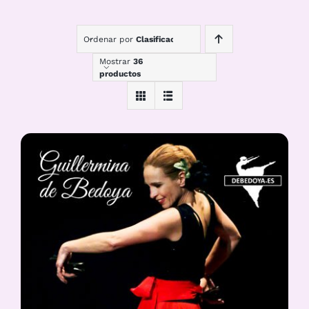
Ordenar por
Clasificación
Mostrar
36
productos