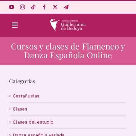
Saltar
al
contenido
Toggle
Navigation
Cursos y clases de Flamenco y
Aprende Online
Danza Española Online
Estudio
Categorías
Origen
Castañuelas
Acceso Alumnos
Clases
Clases del estudio
Carrito
Danza española variada