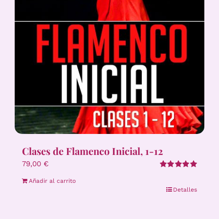
Clases de Flamenco Inicial, 1-12
79,00
€
Valorado
Añadir al carrito
con
5.00
de 5
Detalles