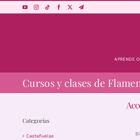
Saltar
al
contenido
APRENDE O
Cursos y clases de Flame
Acc
Categorías
S
Castañuelas