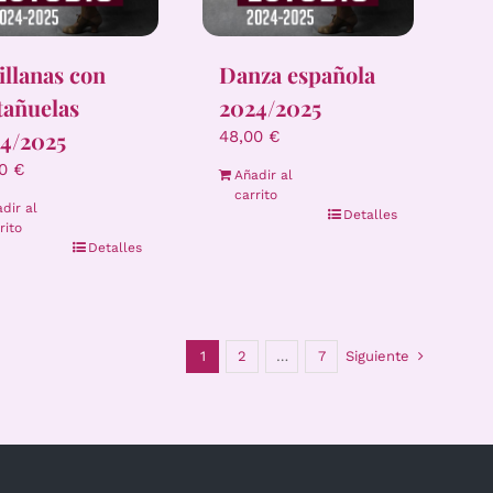
illanas con
Danza española
tañuelas
2024/2025
4/2025
48,00
€
00
€
Añadir al
carrito
dir al
Detalles
rito
Detalles
1
2
…
7
Siguiente