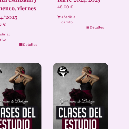
menco, viernes
48,00
€
4/2025
Añadir al
carrito
00
€
Detalles
dir al
rito
Detalles