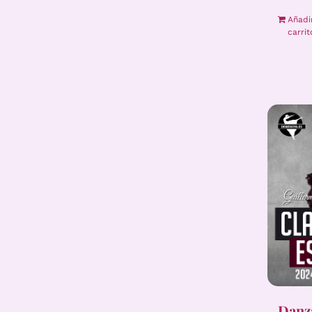
Añadi
carrit
Danza