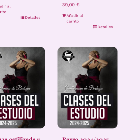
39,00
€
dir al
rito
Añadir al
Detalles
carrito
Detalles
za estilizada y
Barre 2024/2025