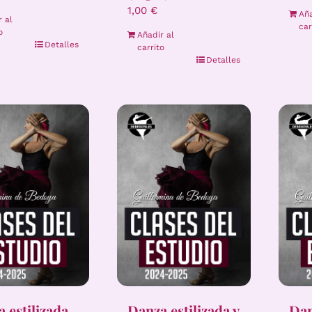
1,00
€
Aña
r al
car
o
Añadir al
Detalles
carrito
Detalles
 estilizada
Danza estilizada y
Dan