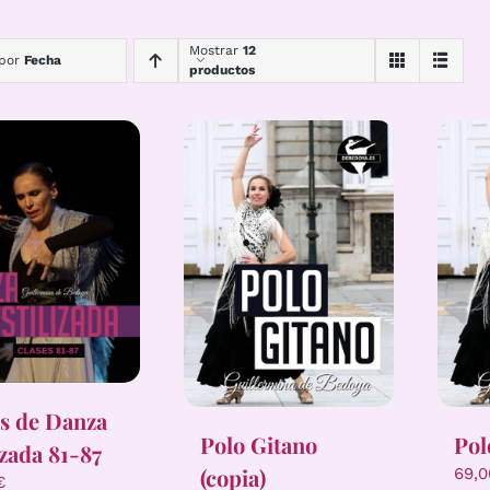
Mostrar
12
 por
Fecha
productos
s de Danza
Polo Gitano
Pol
izada 81-87
(copia)
69,
€