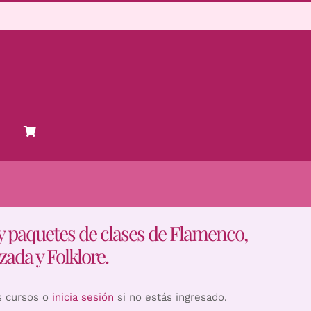
y paquetes de clases de Flamenco,
zada y Folklore.
s cursos o
inicia sesión
si no estás ingresado.