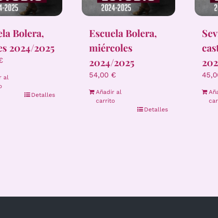
la Bolera,
Escuela Bolera,
Sev
es 2024/2025
miércoles
cas
2024/2025
202
€
54,00
€
45,
r al
o
Añadir al
Aña
Detalles
carrito
car
Detalles