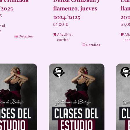
/2025
flamenco, jueves
fla
2024/2025
202
€
51,00
€
57,
r al
o
Añadir al
Aña
Detalles
carrito
car
Detalles