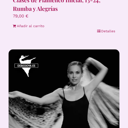
Rumba y Alegrías
79,00
€
Añadir al carrito
Detalles