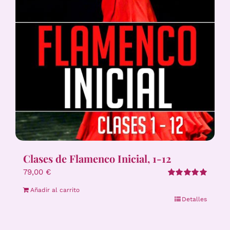
Clases de Flamenco Inicial, 1-12
79,00
€
Valorado
Añadir al carrito
con
5.00
de 5
Detalles