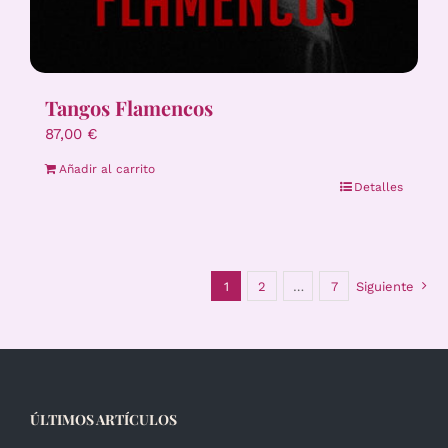
Tangos Flamencos
87,00
€
Añadir al carrito
Detalles
1
2
…
7
Siguiente
ÚLTIMOS ARTÍCULOS