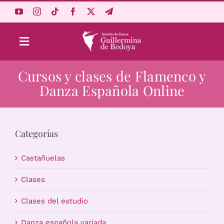
Saltar
al
contenido
Toggle
Navigation
Cursos y clases de Flamenco y
Aprende Online
Danza Española Online
Estudio
Categorías
Origen
Castañuelas
Acceso Alumnos
Clases
Clases del estudio
Carrito
Danza española variada