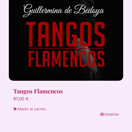
Tangos Flamencos
87,00
€
Añadir al carrito
Detalles