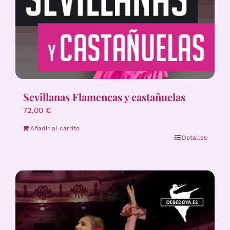
Sevillanas Flamencas y castañuelas
72,00
€
Añadir al carrito
Detalles