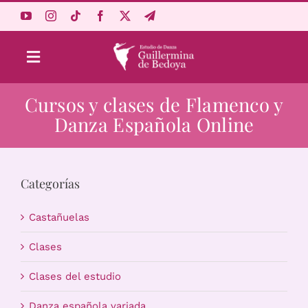
Saltar
al
contenido
Toggle
Navigation
Cursos y clases de Flamenco y
Aprende Online
Danza Española Online
Estudio
Categorías
Origen
Castañuelas
Acceso Alumnos
Clases
Clases del estudio
Carrito
Danza española variada