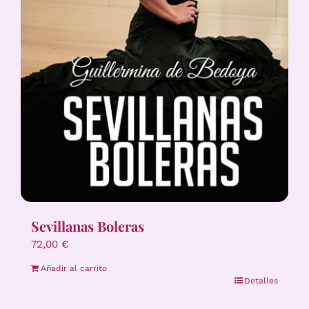
Sevillanas Boleras
72,00
€
Añadir al carrito
Detalles