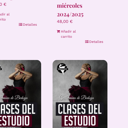
miércoles
00
€
2024/2025
dir al
rito
48,00
€
Detalles
Añadir al
carrito
Detalles