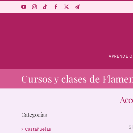
Saltar
al
contenido
APRENDE O
Cursos y clases de Flame
Acc
Categorías
S
Castañuelas