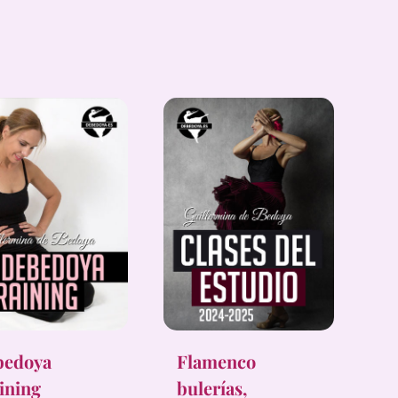
bedoya
Flamenco
ining
bulerías,