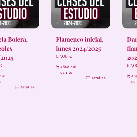
la Bolera,
Flamenco inicial,
Dan
coles
lunes 2024/2025
fla
/2025
202
57,00
€
€
57,
Añadir al
carrito
r al
Aña
Detalles
o
car
Detalles