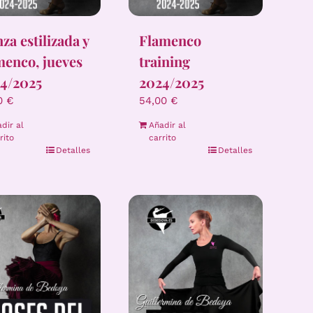
za estilizada y
Flamenco
menco, jueves
training
4/2025
2024/2025
00
€
54,00
€
dir al
Añadir al
rito
carrito
Detalles
Detalles