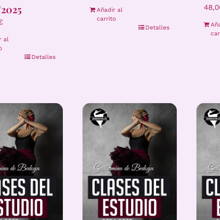
/2025
48,
Añadir al
carrito
€
Aña
Detalles
car
r al
o
Detalles