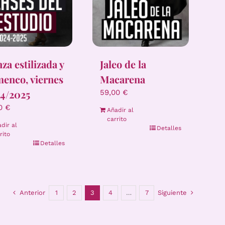
za estilizada y
Jaleo de la
menco, viernes
Macarena
4/2025
59,00
€
00
€
Añadir al
carrito
dir al
Detalles
rito
Detalles
Anterior
1
2
3
4
…
7
Siguiente