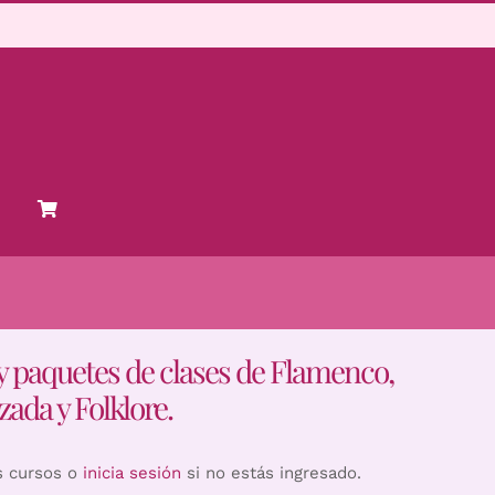
y paquetes de clases de Flamenco,
zada y Folklore.
s cursos o
inicia sesión
si no estás ingresado.