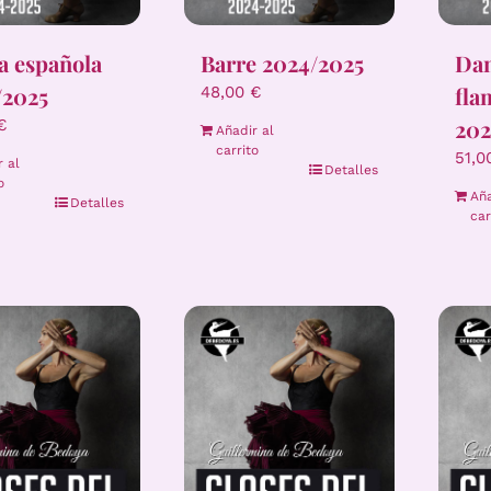
a española
Barre 2024/2025
Dan
/2025
fla
48,00
€
202
€
Añadir al
carrito
51,
r al
Detalles
o
Aña
Detalles
car