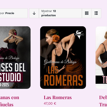
Mostrar
12
 por
Precio
productos
lanas con
Las Romeras
De
ñuelas
Tra
47,00
€