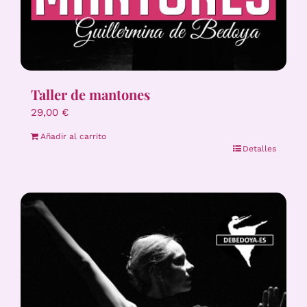
Taller de mantones
29,00
€
Añadir al carrito
Detalles