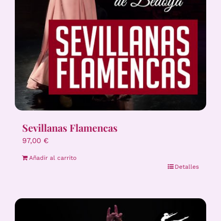
Sevillanas Flamencas
97,00
€
Añadir al carrito
Detalles