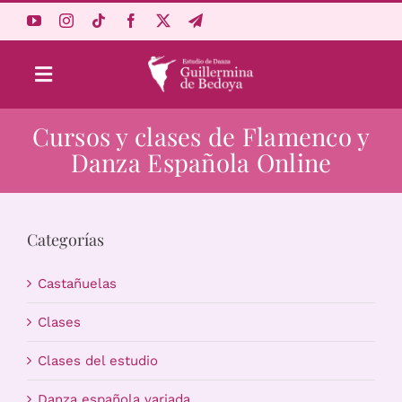
Saltar
al
contenido
Toggle
Navigation
Cursos y clases de Flamenco y
Aprende Online
Danza Española Online
Estudio
Categorías
Origen
Castañuelas
Acceso Alumnos
Clases
Clases del estudio
Carrito
Danza española variada