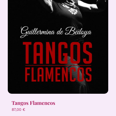
Tangos Flamencos
87,00
€