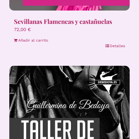
Sevillanas Flamencas y castañuelas
72,00
€
Añadir al carrito
Detalles