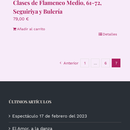
Clases de Flamenco Medio, 61-72,
Seguiriya y Bulería
79,00
€
Añadir al carrito
Detalles
Anterior
1
…
6
7
ÚLTIMOS ARTÍCULOS
Espectáculo 17 de febrero del 2023
El Amor, a la danza