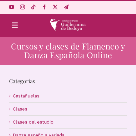
Saltar
al
contenido
Toggle
Navigation
Cursos y clases de Flamenco y
Aprende Online
Danza Española Online
Estudio
Categorías
Origen
Castañuelas
Acceso Alumnos
Clases
Clases del estudio
Carrito
Danza española variada