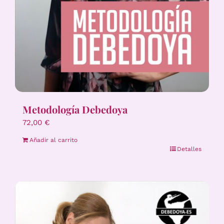
Metodología Debedoya
72,00
€
Añadir al carrito
Detalles