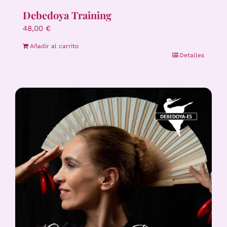
Debedoya Training
48,00
€
Añadir al carrito
Detalles