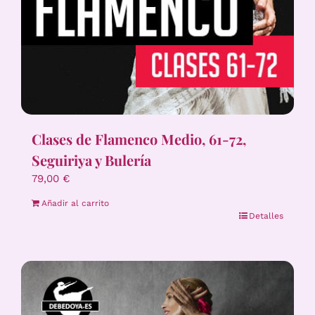
Clases de Flamenco Medio, 61-72,
Seguiriya y Bulería
79,00
€
Añadir al carrito
Detalles