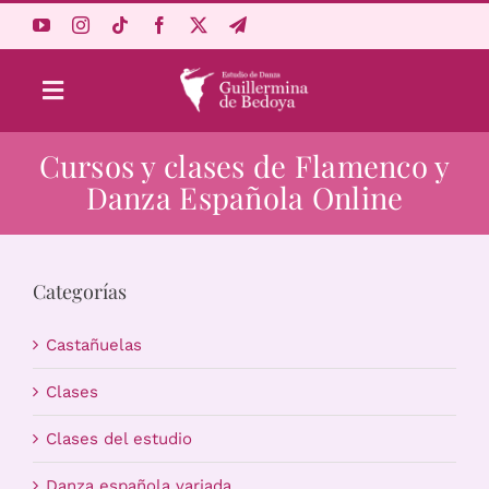
Saltar
al
contenido
Toggle
Navigation
Cursos y clases de Flamenco y
Aprende Online
Danza Española Online
Estudio
Categorías
Origen
Castañuelas
Acceso Alumnos
Clases
Clases del estudio
Carrito
Danza española variada